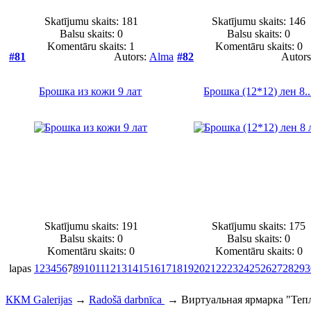
Skatījumu skaits: 181
Skatījumu skaits: 146
Balsu skaits:
0
Balsu skaits:
0
Komentāru skaits: 1
Komentāru skaits: 0
#81
Autors:
Alma
#82
Autor
Брошка из кожи 9 лат
Брошка (12*12) лен 8..
Skatījumu skaits: 191
Skatījumu skaits: 175
Balsu skaits:
0
Balsu skaits:
0
Komentāru skaits: 0
Komentāru skaits: 0
lapas
1
2
3
4
5
6
7
8
9
10
11
12
13
14
15
16
17
18
19
20
21
22
23
24
25
26
27
28
29
3
ККМ Galerijas
→
Radošā darbnīca
→
Виртуальная ярмарка "Теп