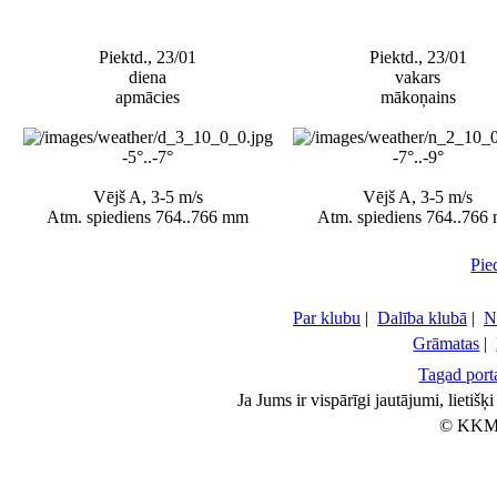
Piektd., 23/01
Piektd., 23/01
diena
vakars
apmācies
mākoņains
-5°..-7°
-7°..-9°
Vējš A, 3-5 m/s
Vējš A, 3-5 m/s
Atm. spiediens 764..766 mm
Atm. spiediens 764..766
Pie
Par klubu
|
Dalība klubā
|
N
Grāmatas
|
Tagad porta
Ja Jums ir vispārīgi jautājumi, lietiš
© KKM 