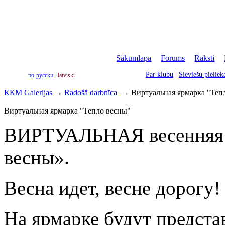
Sākumlapa
|
Forums
|
Raksti
|
Par klubu
|
Sieviešu pielie
по-русски
latviski
ККМ Galerijas
→
Radošā darbnīca
→
Виртуальная ярмарка "Теп
Виртуальная ярмарка "Тепло весны"
ВИРТУАЛЬНАЯ весенняя
весны».
Весна идет, весне дорогу!
На ярмарке будут предста