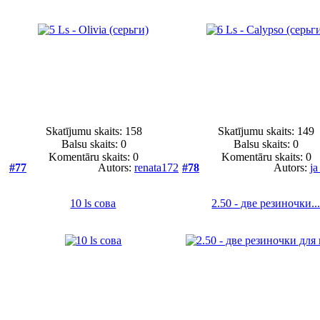
Skatījumu skaits: 158
Skatījumu skaits: 149
Balsu skaits:
0
Balsu skaits:
0
Komentāru skaits: 0
Komentāru skaits: 0
#77
Autors:
renata172
#78
Autors:
j
10 ls сова
2.50 - две резиночки..