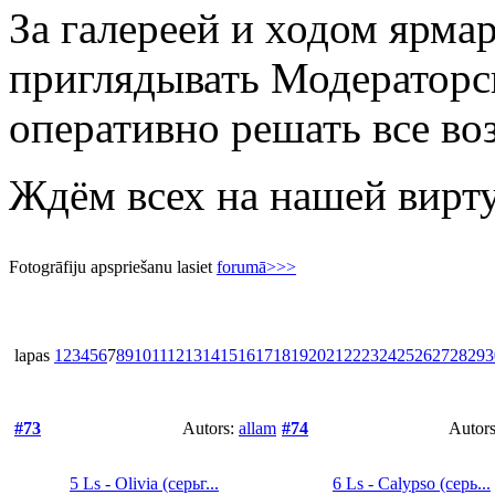
За галереей и ходом ярма
приглядывать Модераторс
оперативно решать все в
Ждём всех на нашей вирт
Fotogrāfiju apspriešanu lasiet
forumā>>>
lapas
1
2
3
4
5
6
7
8
9
10
11
12
13
14
15
16
17
18
19
20
21
22
23
24
25
26
27
28
29
3
#73
Autors:
allam
#74
Autor
5 Ls - Olivia (серьг...
6 Ls - Calypso (серь...