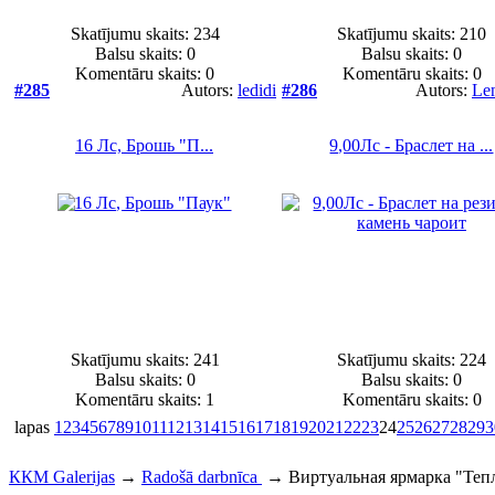
Skatījumu skaits: 234
Skatījumu skaits: 210
Balsu skaits:
0
Balsu skaits:
0
Komentāru skaits: 0
Komentāru skaits: 0
#285
Autors:
ledidi
#286
Autors:
Le
16 Лс, Брошь "П...
9,00Лс - Браслет на ...
Skatījumu skaits: 241
Skatījumu skaits: 224
Balsu skaits:
0
Balsu skaits:
0
Komentāru skaits: 1
Komentāru skaits: 0
lapas
1
2
3
4
5
6
7
8
9
10
11
12
13
14
15
16
17
18
19
20
21
22
23
24
25
26
27
28
29
3
ККМ Galerijas
→
Radošā darbnīca
→
Виртуальная ярмарка "Теп