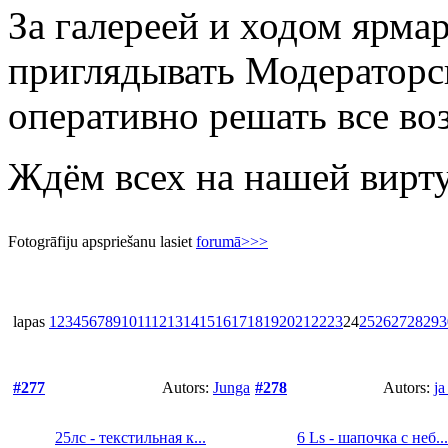
За галереей и ходом ярма
приглядывать Модераторс
оперативно решать все в
Ждём всех на нашей вирт
Fotogrāfiju apspriešanu lasiet
forumā>>>
lapas
1
2
3
4
5
6
7
8
9
10
11
12
13
14
15
16
17
18
19
20
21
22
23
24
25
26
27
28
29
3
#277
Autors:
Junga
#278
Autors:
j
25лс - текстильная к...
6 Ls - шапочка с неб...