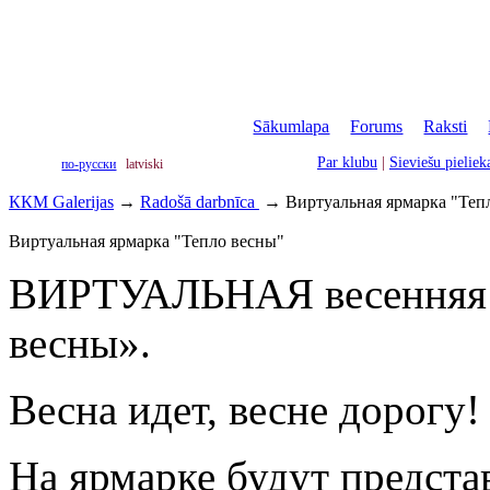
Sākumlapa
|
Forums
|
Raksti
|
Par klubu
|
Sieviešu pielie
по-русски
latviski
ККМ Galerijas
→
Radošā darbnīca
→
Виртуальная ярмарка "Теп
Виртуальная ярмарка "Тепло весны"
ВИРТУАЛЬНАЯ весенняя
весны».
Весна идет, весне дорогу!
На ярмарке будут предста