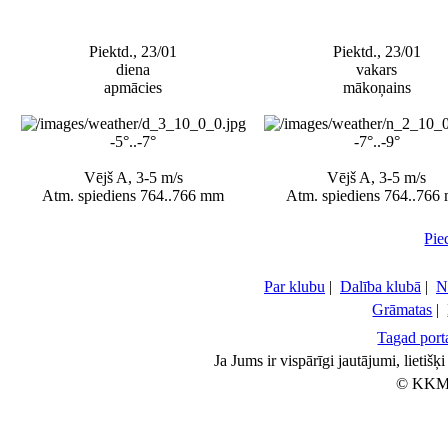
Piektd., 23/01
Piektd., 23/01
diena
vakars
apmācies
mākoņains
-5°..-7°
-7°..-9°
Vējš A, 3-5 m/s
Vējš A, 3-5 m/s
Atm. spiediens 764..766 mm
Atm. spiediens 764..766
Pie
Par klubu
|
Dalība klubā
|
N
Grāmatas
|
Tagad porta
Ja Jums ir vispārīgi jautājumi, lietiš
© KKM 