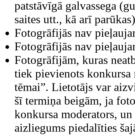
patstāvīgā galvassega (gu
saites utt., kā arī parūkas)
Fotogrāfijās nav pieļauja
Fotogrāfijās nav pieļauj
Fotogrāfijām, kuras neat
tiek pievienots konkursa
tēmai”. Lietotājs var aizv
šī termiņa beigām, ja foto
konkursa moderators, un l
aizliegums piedalīties ša