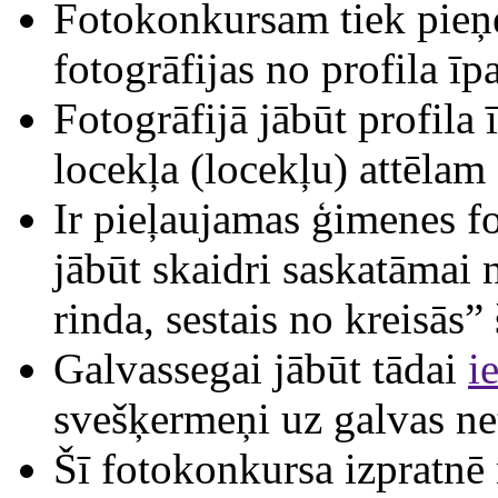
Fotokonkursam tiek pieņe
fotogrāfijas no profila īp
Fotogrāfijā jābūt profila
locekļa (locekļu) attēlam
Ir pieļaujamas ģimenes fo
jābūt skaidri saskatāmai 
rinda, sestais no kreisās”
Galvassegai jābūt tādai
i
svešķermeņi uz galvas net
Šī fotokonkursa izpratnē 