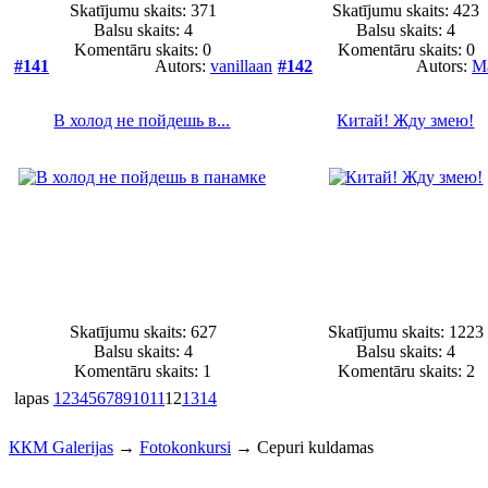
Skatījumu skaits: 371
Skatījumu skaits: 423
Balsu skaits:
4
Balsu skaits:
4
Komentāru skaits: 0
Komentāru skaits: 0
#141
Autors:
vanillaan
#142
Autors:
M
В холод не пойдешь в...
Китай! Жду змею!
Skatījumu skaits: 627
Skatījumu skaits: 1223
Balsu skaits:
4
Balsu skaits:
4
Komentāru skaits: 1
Komentāru skaits: 2
lapas
1
2
3
4
5
6
7
8
9
10
11
12
13
14
ККМ Galerijas
→
Fotokonkursi
→
Cepuri kuldamas