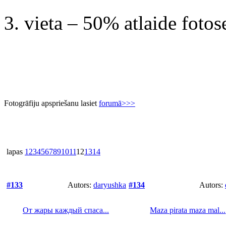
3. vieta – 50% atlaide fotose
Fotogrāfiju apspriešanu lasiet
forumā>>>
lapas
1
2
3
4
5
6
7
8
9
10
11
12
13
14
#133
Autors:
daryushka
#134
Autors:
От жары каждый спаса...
Maza pirata maza mal...