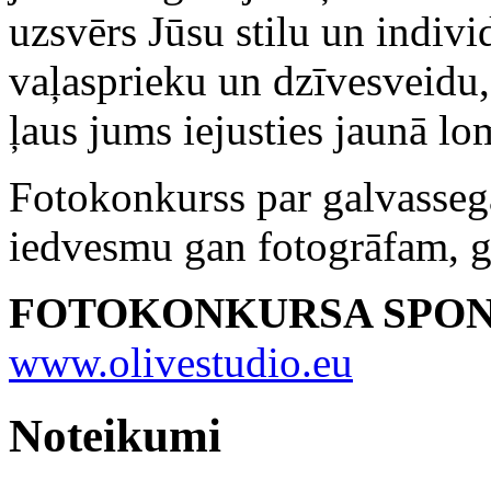
uzsvērs Jūsu stilu un indivi
vaļasprieku un dzīvesveidu, 
ļaus jums iejusties jaunā lom
Fotokonkurss par galvasseg
iedvesmu gan fotogrāfam, 
FOTOKONKURSA SPONSO
www.olivestudio.eu
Noteikumi