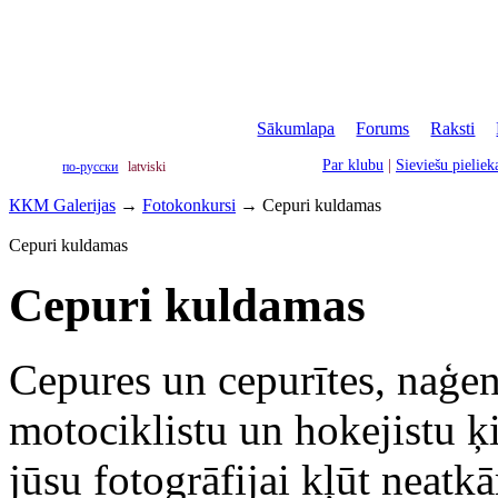
Sākumlapa
|
Forums
|
Raksti
|
Par klubu
|
Sieviešu pielie
по-русски
latviski
ККМ Galerijas
→
Fotokonkursi
→
Cepuri kuldamas
Cepuri kuldamas
Cepuri kuldamas
Cepures un cepurītes, naģe
motociklistu un hokejistu ķiv
jūsu fotogrāfijai kļūt neatk