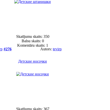
Skatījumu skaits: 350
Balsu skaits:
0
Komentāru skaits: 1
rp
#276
Autors:
tevirp
Детские носочки
Skatījumu skaits: 367