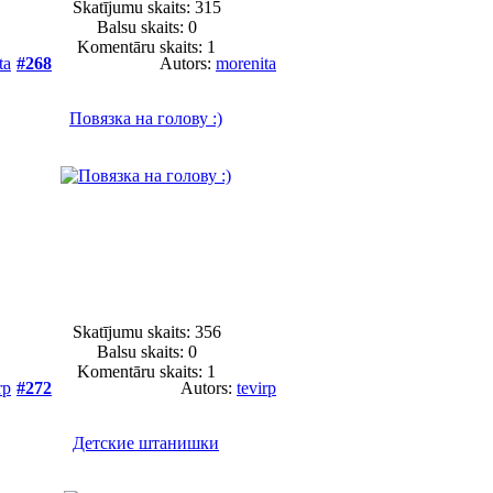
Skatījumu skaits: 315
Balsu skaits:
0
Komentāru skaits: 1
ta
#268
Autors:
morenita
Повязка на голову :)
Skatījumu skaits: 356
Balsu skaits:
0
Komentāru skaits: 1
rp
#272
Autors:
tevirp
Детские штанишки