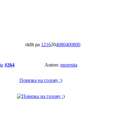
rādīt pa
12
16
20
40
80
400
800
ta
#264
Autors:
morenita
Повязка на голову :)