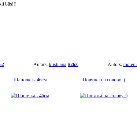
ti būs!!!
62
Autors:
kristilana
#263
Autors:
moreni
Шапочка - 46см
Повязка на голову :)