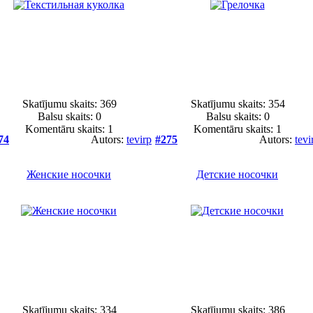
Skatījumu skaits: 369
Skatījumu skaits: 354
Balsu skaits:
0
Balsu skaits:
0
Komentāru skaits: 1
Komentāru skaits: 1
74
Autors:
tevirp
#275
Autors:
tevi
Женские носочки
Детские носочки
Skatījumu skaits: 334
Skatījumu skaits: 386