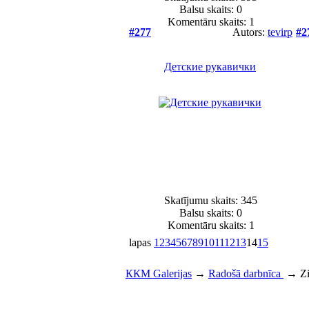
Balsu skaits:
0
Komentāru skaits: 1
#277
Autors:
tevirp
#2
Детские рукавички
Skatījumu skaits: 345
Balsu skaits:
0
Komentāru skaits: 1
lapas
1
2
3
4
5
6
7
8
9
10
11
12
13
14
15
ККМ Galerijas
→
Radošā darbnīca
→
Zi