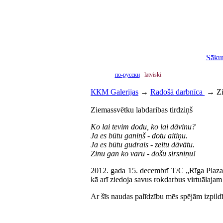
Sāku
по-русски
latviski
ККМ Galerijas
→
Radošā darbnīca
→
Zi
Ziemassvētku labdaribas tirdziņš
Ko lai tevim dodu, ko lai dāvinu?
Ja es būtu ganiņš - dotu aitiņu.
Ja es būtu gudrais - zeltu dāvātu.
Zinu gan ko varu - došu sirsniņu!
2012. gada 15. decembrī T/C „Rīga Plaza” no
kā arī ziedoja savus rokdarbus virtuālaja
Ar šīs naudas palīdzību mēs spējām izpild