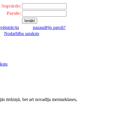
Segvārds:
Parole:
reģistrācija
pazaudējis paroli?
|
Nodarbību saraksts
kstu
ās tirdziņā, bet arī novadīja meistarklases,