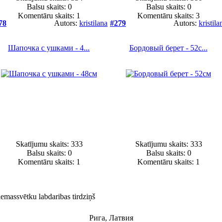
Balsu skaits:
0
Balsu skaits:
0
Komentāru skaits: 1
Komentāru skaits: 3
78
Autors:
kristilana
#279
Autors:
kristila
Шапочка с ушками - 4...
Бордовый берет - 52с...
Skatījumu skaits: 333
Skatījumu skaits: 333
Balsu skaits:
0
Balsu skaits:
0
Komentāru skaits: 1
Komentāru skaits: 1
emassvētku labdaribas tirdziņš
Рига, Латвия