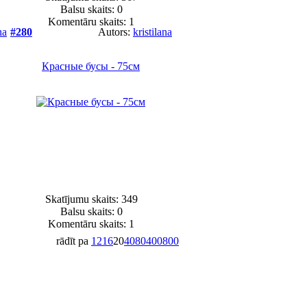
Balsu skaits:
0
Komentāru skaits: 1
na
#280
Autors:
kristilana
Красные бусы - 75см
Skatījumu skaits: 349
Balsu skaits:
0
Komentāru skaits: 1
rādīt pa
12
16
20
40
80
400
800