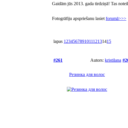
Gaidām jūs 2013. gada tirdziņā! Tas noteik
Fotogrāfiju apspriešanu lasiet
forumā>>>
lapas
1
2
3
4
5
6
7
8
9
10
11
12
13
14
15
#261
Autors:
kristilana
#2
Резинка для волос