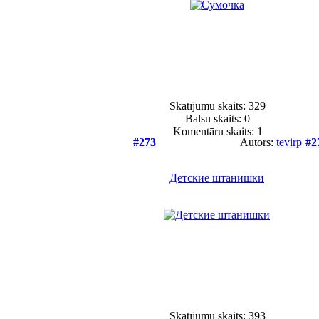
Skatījumu skaits: 329
Balsu skaits:
0
Komentāru skaits: 1
#273
Autors:
tevirp
#2
Детские штанишки
Skatījumu skaits: 393