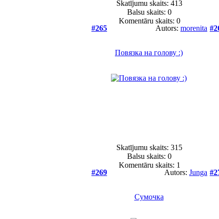
Skatījumu skaits: 413
Balsu skaits:
0
Komentāru skaits: 0
#265
Autors:
morenita
#2
Повязка на голову :)
Skatījumu skaits: 315
Balsu skaits:
0
Komentāru skaits: 1
#269
Autors:
Junga
#2
Сумочка