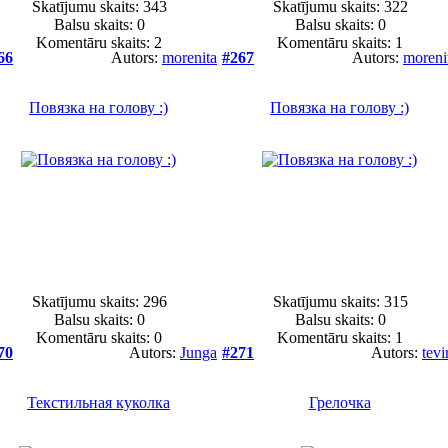
Skatījumu skaits: 343
Skatījumu skaits: 322
Balsu skaits:
0
Balsu skaits:
0
Komentāru skaits: 2
Komentāru skaits: 1
66
Autors:
morenita
#267
Autors:
moreni
Повязка на голову :)
Повязка на голову :)
Skatījumu skaits: 296
Skatījumu skaits: 315
Balsu skaits:
0
Balsu skaits:
0
Komentāru skaits: 0
Komentāru skaits: 1
70
Autors:
Junga
#271
Autors:
tevi
Текстильная куколка
Грелочка