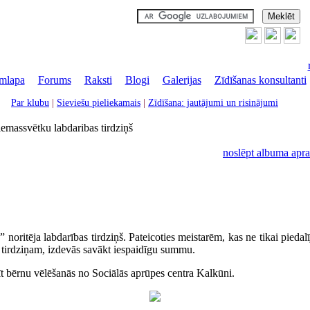
mlapa
|
Forums
|
Raksti
|
Blogi
|
Galerijas
|
Zīdīšanas konsultanti
Par klubu
|
Sieviešu pieliekamais
|
Zīdīšana: jautājumi un risinājumi
emassvētku labdaribas tirdziņš
noslēpt albuma apra
ritēja labdarības tirdziņš. Pateicoties meistarēm, kas ne tikai piedalīj
m tirdziņam, izdevās savākt iespaidīgu summu.
īt bērnu vēlēšanās no Sociālās aprūpes centra Kalkūni.