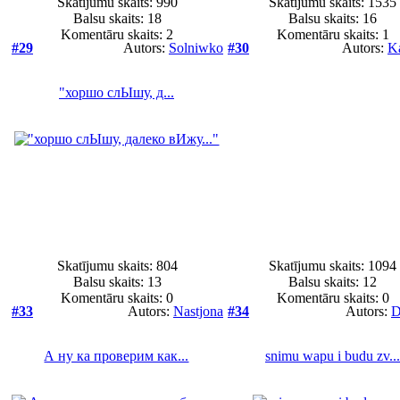
Skatījumu skaits: 990
Skatījumu skaits: 1535
Balsu skaits:
18
Balsu skaits:
16
Komentāru skaits: 2
Komentāru skaits: 1
#29
Autors:
Solniwko
#30
Autors:
K
"хоршо слЫшу, д...
Skatījumu skaits: 804
Skatījumu skaits: 1094
Balsu skaits:
13
Balsu skaits:
12
Komentāru skaits: 0
Komentāru skaits: 0
#33
Autors:
Nastjona
#34
Autors:
D
А ну ка проверим как...
snimu wapu i budu zv...