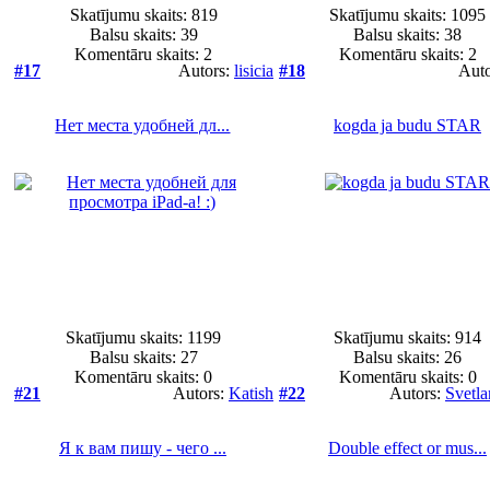
Skatījumu skaits: 819
Skatījumu skaits: 1095
Balsu skaits:
39
Balsu skaits:
38
Komentāru skaits: 2
Komentāru skaits: 2
#17
Autors:
lisicia
#18
Aut
Нет места удобней дл...
kogda ja budu STAR
Skatījumu skaits: 1199
Skatījumu skaits: 914
Balsu skaits:
27
Balsu skaits:
26
Komentāru skaits: 0
Komentāru skaits: 0
#21
Autors:
Katish
#22
Autors:
Svetl
Я к вам пишу - чего ...
Double effect or mus...