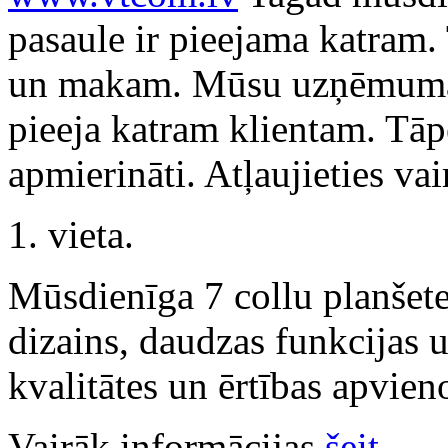
pasaule ir pieejama katram. 
un makam. Mūsu uzņēmuma g
pieeja katram klientam. Tāpē
apmierināti. Atļaujieties va
1. vieta.
Mūsdienīga 7 collu planšet
dizains, daudzas funkcijas 
kvalitātes un ērtības apvie
Vairāk informācijas
šeit