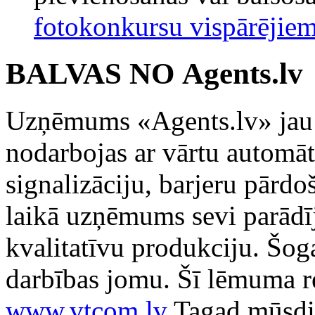
fotokonkursu vispārējie
BALVAS NO Аgents.lv
Uzņēmums «Аgents.lv» jau 
nodarbojas ar vārtu automāt
signalizāciju, barjeru pārd
laikā uzņēmums sevi parādīj
kvalitatīvu produkciju. Šo
darbības jomu. Šī lēmuma re
www.vtcom.lv
Tagad mūsdie