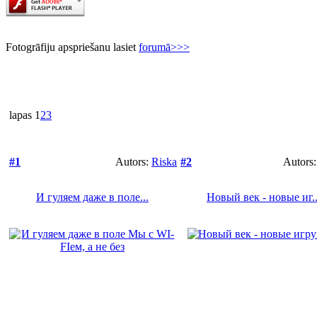
Fotogrāfiju apspriešanu lasiet
forumā>>>
lapas
1
2
3
#1
Autors:
Riska
#2
Autors
И гуляем даже в поле...
Новый век - новые иг..