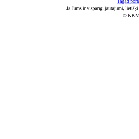
Tagad porta
Ja Jums ir vispārīgi jautājumi, lietiš
© KKM 