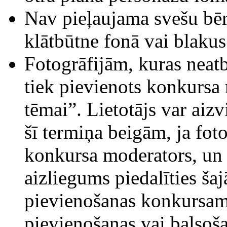
Nav pieļaujama svešu bēr
klātbūtne fonā vai blakus
Fotogrāfijām, kuras neat
tiek pievienots konkursa
tēmai”. Lietotājs var aizv
šī termiņa beigām, ja foto
konkursa moderators, un l
aizliegums piedalīties ša
pievienošanas konkursam
pievienošanas vai balsoša