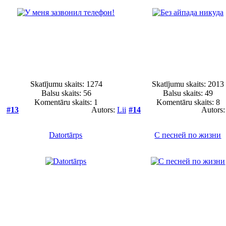
Skatījumu skaits: 1274
Skatījumu skaits: 2013
Balsu skaits:
56
Balsu skaits:
49
Komentāru skaits: 1
Komentāru skaits: 8
#13
Autors:
Lii
#14
Autors
Datortārps
С песней по жизни