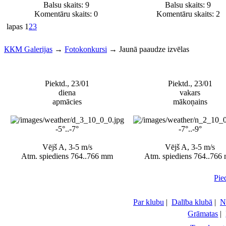
Balsu skaits:
9
Balsu skaits:
9
Komentāru skaits: 0
Komentāru skaits: 2
lapas
1
2
3
ККМ Galerijas
→
Fotokonkursi
→
Jaunā paaudze izvēlas
Piektd., 23/01
Piektd., 23/01
diena
vakars
apmācies
mākoņains
-5°..-7°
-7°..-9°
Vējš A, 3-5 m/s
Vējš A, 3-5 m/s
Atm. spiediens 764..766 mm
Atm. spiediens 764..766
Pie
Par klubu
|
Dalība klubā
|
N
Grāmatas
|