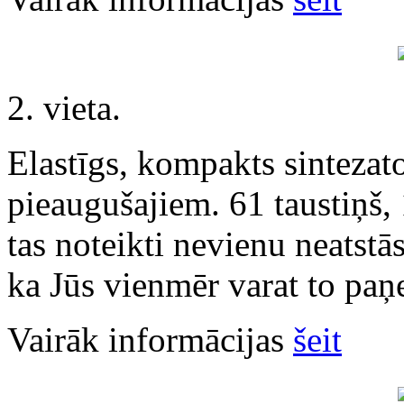
2. vieta.
Elastīgs, kompakts sintezato
pieaugušajiem. 61 taustiņš,
tas noteikti nevienu neatstā
ka Jūs vienmēr varat to paņe
Vairāk informācijas
šeit