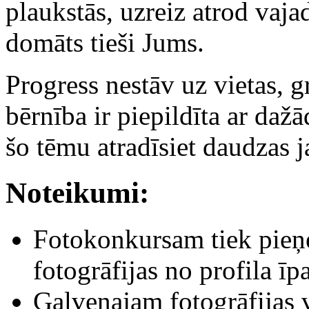
plaukstās, uzreiz atrod vaja
domāts tieši Jums.
Progress nestāv uz vietas, g
bērnība ir piepildīta ar da
šo tēmu atradīsiet daudzas ja
Noteikumi:
Fotokonkursam tiek pieņe
fotogrāfijas no profila īp
Galvenajam fotogrāfijas v