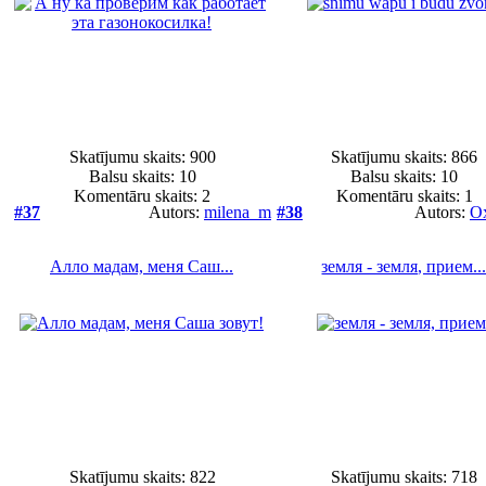
Skatījumu skaits: 900
Skatījumu skaits: 866
Balsu skaits:
10
Balsu skaits:
10
Komentāru skaits: 2
Komentāru skaits: 1
#37
Autors:
milena_m
#38
Autors:
O
Алло мадам, меня Саш...
земля - земля, прием..
Skatījumu skaits: 822
Skatījumu skaits: 718