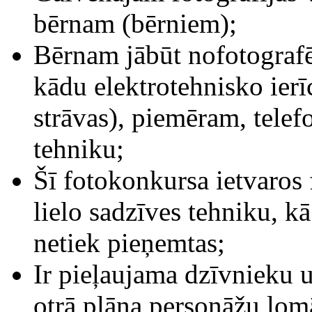
bērnam (bērniem);
Bērnam jābūt nofotografēt
kādu elektrotehnisko ierīc
strāvas), piemēram, telef
tehniku;
Šī fotokonkursa ietvaros f
lielo sadzīves tehniku, k
netiek pieņemtas;
Ir pieļaujama dzīvnieku u
otrā plāna personāžu lom