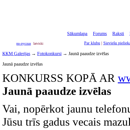
Sākumlapa
|
Forums
|
Raksti
|
Par klubu
|
Sieviešu pielie
по-русски
latviski
ККМ Galerijas
→
Fotokonkursi
→
Jaunā paaudze izvēlas
Jaunā paaudze izvēlas
KONKURSS KOPĀ AR
ww
Jaunā paaudze izvēlas
Vai, nopērkot jaunu telefonu
Jūsu trīs gadus vecais mazu