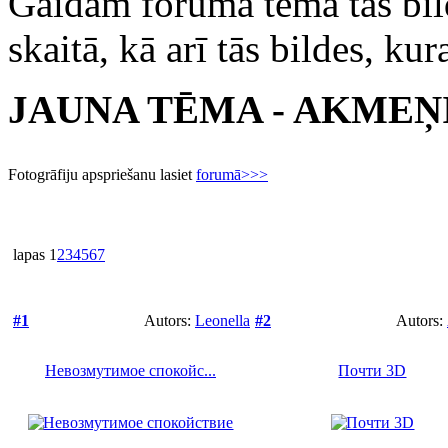
Gaidām foruma tēmā tās bild
skaitā, kā arī tās bildes, ku
JAUNA TĒMA - AKMEŅ
Fotogrāfiju apspriešanu lasiet
forumā>>>
lapas
1
2
3
4
5
6
7
#1
Autors:
Leonella
#2
Autors:
Невозмутимое спокойс...
Почти 3D