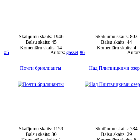
Skatījumu skaits: 1946
Skatījumu skaits: 803
Balsu skaits:
45
Balsu skaits:
44
Komentāru skaits: 14
Komentāru skaits: 4
#5
Autors:
gasset
#6
Autor
Почти бриллианты
Над Плитвицкими озер.
Skatījumu skaits: 1159
Skatījumu skaits: 784
Balsu skaits:
30
Balsu skaits:
29
Komentāru skaits: 4
Komentāru skaits: 6