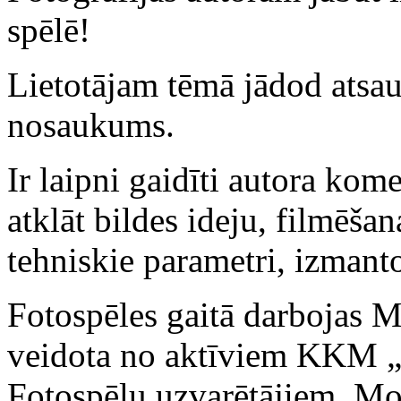
spēlē!
Lietotājam tēmā jādod atsau
nosaukums.
Ir laipni gaidīti autora kome
atklāt bildes ideju, filmēša
tehniskie parametri, izmanto
Fotospēles gaitā darbojas 
veidota no aktīviem KKM „
Fotospēļu uzvarētājiem. Mo