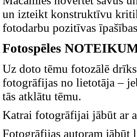
Mācāmies novērtēt savus un 
un izteikt konstruktīvu kriti
fotodarbu pozitīvas īpašības
Fotospēles NOTEIKU
Uz doto tēmu fotozālē drīks
fotogrāfijas no lietotāja – j
tās atklātu tēmu.
Katrai fotogrāfijai jābūt a
Fotogrāfijas autoram jābūt l