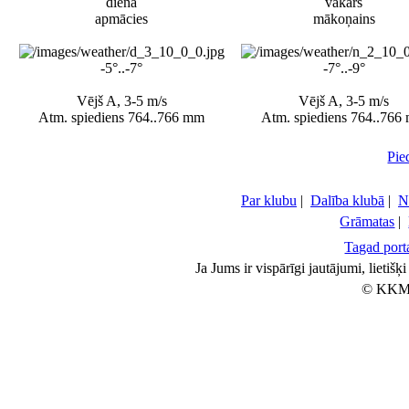
diena
vakars
apmācies
mākoņains
-5°..-7°
-7°..-9°
Vējš A, 3-5 m/s
Vējš A, 3-5 m/s
Atm. spiediens 764..766 mm
Atm. spiediens 764..766
Pie
Par klubu
|
Dalība klubā
|
N
Grāmatas
|
Tagad porta
Ja Jums ir vispārīgi jautājumi, lietiš
© KKM 