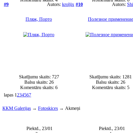
#9
Autors:
kroljix
#10
Autors:
Sh
Пляж, Порто
Полезное применени
Skatījumu skaits: 727
Skatījumu skaits: 1281
Balsu skaits:
26
Balsu skaits:
26
Komentāru skaits: 6
Komentāru skaits: 5
lapas
1
2
3
4
5
6
7
ККМ Galerijas
→
Fotoskices
→
Akmeņi
Piektd., 23/01
Piektd., 23/01