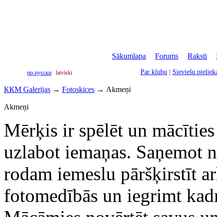
Sākumlapa
|
Forums
|
Raksti
|
Par klubu
|
Sieviešu pielie
по-русски
latviski
ККМ Galerijas
→
Fotoskices
→
Akmeņi
Akmeņi
Mērķis ir spēlēt un mācīties
uzlabot iemaņas. Saņemot n
rodam iemeslu pāršķirstīt ar
fotomedībās un iegrimt kad