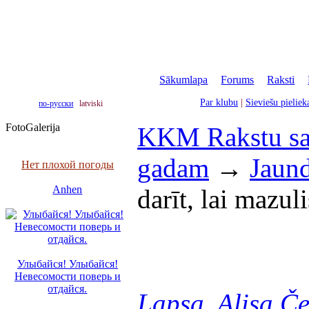
Sākumlapa
|
Forums
|
Raksti
|
Par klubu
|
Sieviešu pielie
по-русски
latviski
FotoGalerija
KKM Rakstu sa
gadam
→
Jaund
Нет плохой погоды
Anhen
darīt, lai mazul
Улыбайся! Улыбайся!
Невесомости поверь и
отдайся.
Lapsa
,
Alisa Č