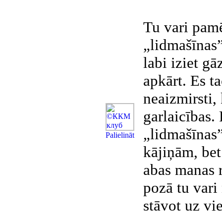
Tu vari pamē
„lidmašīnas”
labi iziet gā
apkārt. Es t
neaizmirsti,
garlaicības.
„lidmašīnas”
Рalielināt
kājiņām, bet 
abas manas r
pozā tu vari 
stāvot uz vie