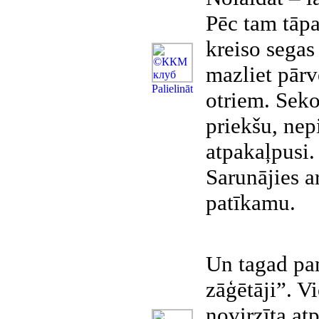
Pēc tam tāpa
kreiso segas 
mazliet pārv
Рalielināt
otriem. Sekoj
priekšu, nep
atpakaļpusi.
Sarunājies a
patīkamu.
Un tagad pam
zāģētāji”. Vi
novirzīta atp