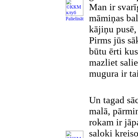
Man ir svarī
māmiņas bals
Рalielināt
kājiņu pusē,
Pirms jūs sāk
būtu ērti ku
mazliet sali
mugura ir ta
Un tagad sāc
malā, pārmin
rokam ir jāpa
saloki kreis