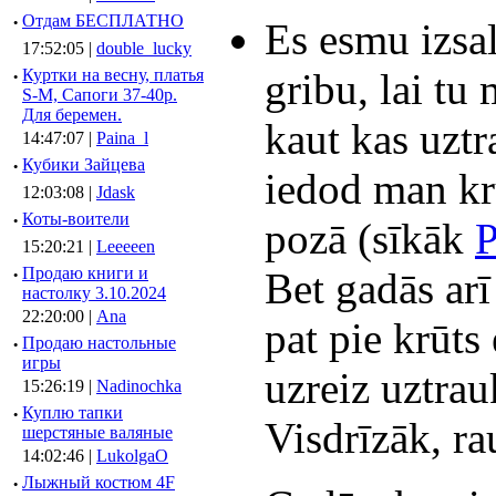
·
Отдам БЕСПЛАТНО
Es esmu izsal
17:52:05 |
double_lucky
gribu, lai tu
·
Куртки на весну, платья
S-M, Сапоги 37-40р.
Для беремен.
kaut kas uztr
14:47:07 |
Paina_l
·
Кубики Зайцева
iedod man krū
12:03:08 |
Jdask
·
Коты-воители
pozā (sīkāk
P
15:20:21 |
Leeeeen
·
Продаю книги и
Bet gadās arī
настолку 3.10.2024
22:20:00 |
Ana
pat pie krūts
·
Продаю настольные
игры
uzreiz uztrau
15:26:19 |
Nadinochka
·
Куплю тапки
Visdrīzāk, ra
шерстяные валяные
14:02:46 |
LukolgaO
·
Лыжный костюм 4F