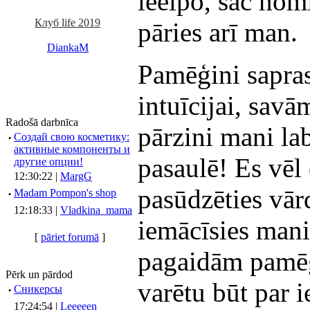
ieelpo, sāc nomi
Клуб life 2019
pāries arī man.
DiankaM
Pamēģini sapras
intuīcijai, sav
Radošā darbnīca
pārzini mani la
·
Создай свою косметику:
активные компоненты и
pasaulē! Es vēl
другие опции!
12:30:22 |
MargG
pasūdzēties vārd
·
Madam Pompon's shop
12:18:33 |
Vladkina_mama
iemācīsies mani
[
pāriet forumā
]
pagaidām pamēģi
Pērk un pārdod
varētu būt par 
·
Сникерсы
17:24:54 |
Leeeeen