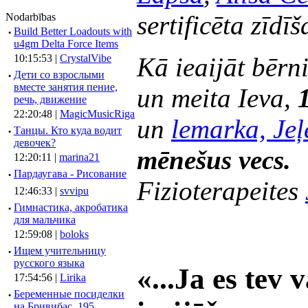
sertificēta zīdī
Nodarbības
·
Build Better Loadouts with
u4gm Delta Force Items
10:15:53 |
CrystalVibe
Kā ieaijāt bērn
·
Дети со взрослыми
вместе занятия пение,
un meita Ieva,
1
речь, движение
22:20:48 |
MagicMusicRiga
un
lemarka, Je
·
Танцы. Кто куда водит
девочек?
mēnešus vecs.
12:20:11 |
marina21
·
Пардаугава - Рисование
Fizioterapeites
12:46:33 |
svvipu
·
Гимнастика, акробатика
для мальчика
12:59:08 |
boloks
·
Ищем учительницу
русского языка
«...Ja es tev v
17:54:56 |
Lirika
·
Беременные посиделки
на Бривибас, 195.