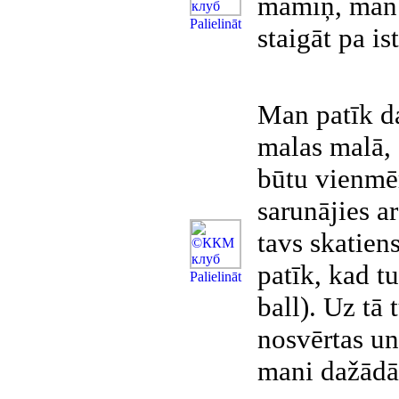
māmiņ, man n
Рalielināt
staigāt pa is
Man patīk da
malas malā, 
būtu vienmēr
sarunājies a
tavs skatien
patīk, kad t
Рalielināt
ball). Uz tā
nosvērtas un
mani dažādās