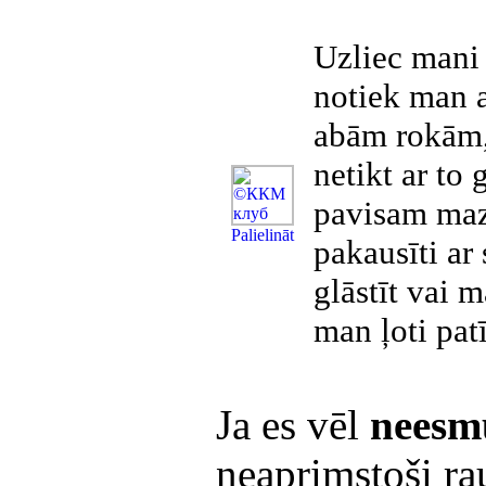
Uzliec mani 
notiek man a
abām rokām, 
netikt ar to
pavisam mazs
Рalielināt
pakausīti ar
glāstīt vai 
man ļoti patī
Ja es vēl
neesm
neaprimstoši ra