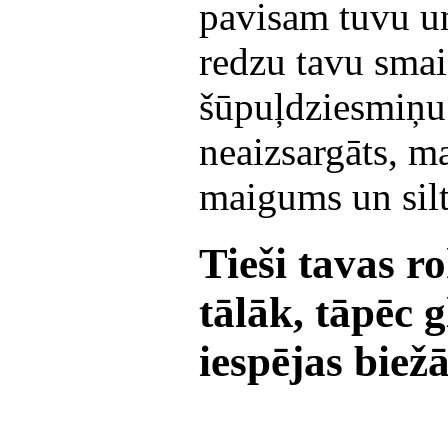
pavisam tuvu un
redzu tavu smaid
šūpuļdziesmiņu
neaizsargāts, ma
maigums un sil
Tieši tavas r
tālāk, tāpēc g
iespējas biež