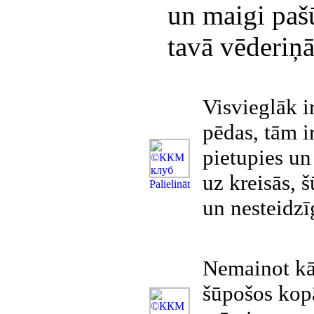
un maigi paš
tavā vēderiņā
Visvieglāk ir
pēdas, tām i
pietupies un
uz kreisās, 
Рalielināt
un nesteidzī
Nemainot kāj
šūpošos kopā