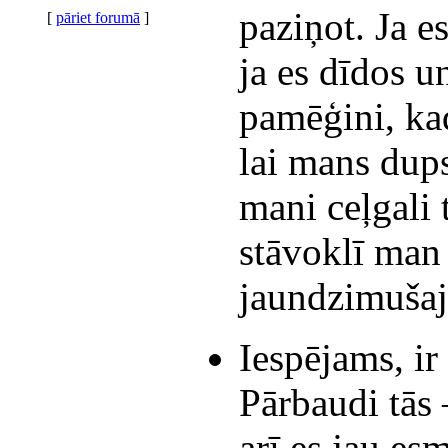
paziņot. Ja e
[
pāriet forumā
]
ja es dīdos u
pamēģini, kad
lai mans dups
mani ceļgali 
stāvoklī man 
jaundzimušaj
Iespējams, ir
Pārbaudi tās 
arī es jau es