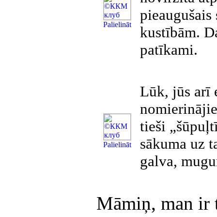
pieaugušais 
Рalielināt
kustībām. Da
patīkami.
Lūk, jūs arī
nomierinājie
tieši „šūpuļt
sākuma uz ta
Рalielināt
galva, mugur
Māmiņ, man ir t