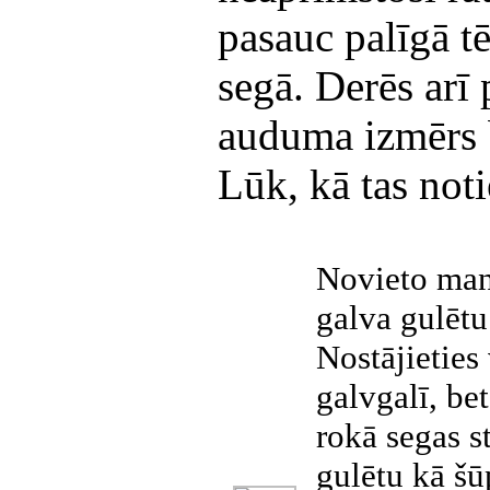
pasauc palīgā t
segā. Derēs arī p
auduma izmērs 
Lūk, kā tas noti
Novieto man
galva gulētu 
Nostājieties
galvgalī, be
rokā segas st
gulētu kā šū