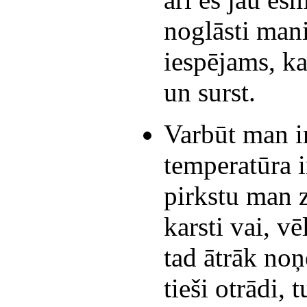
noglāsti mani
iespējams, ka
un surst.
Varbūt man ir
temperatūra 
pirkstu man z
karsti vai, vē
tad ātrāk noņ
tieši otrādi, 