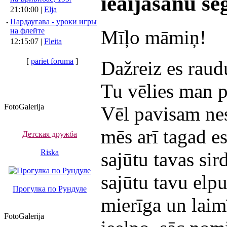
ieaijāšanu se
21:10:00 |
Elja
·
Пардаугава - уроки игры
Mīļo māmiņ!
на флейте
12:15:07 |
Fleita
[
pāriet forumā
]
Dažreiz es raudu
Tu vēlies man pa
FotoGalerija
Vēl pavisam nes
mēs arī tagad es
Детская дружба
Riska
sajūtu tavas sir
sajūtu tavu elpu
Прогулка по Рундуле
mierīga un laimī
FotoGalerija