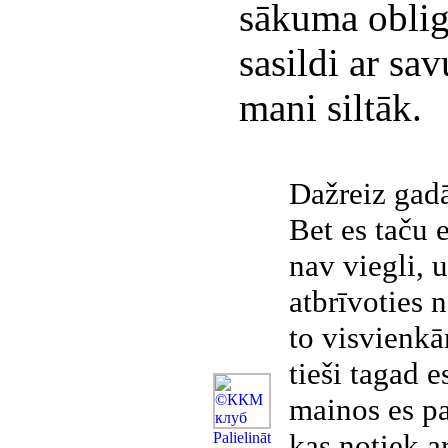
sākuma oblig
sasildi ar sa
mani siltāk.
Dažreiz gadā
Bet es taču 
nav viegli, 
atbrīvoties 
to visvienkā
tieši tagad e
mainos es pa
kas notiek a
Рalielināt