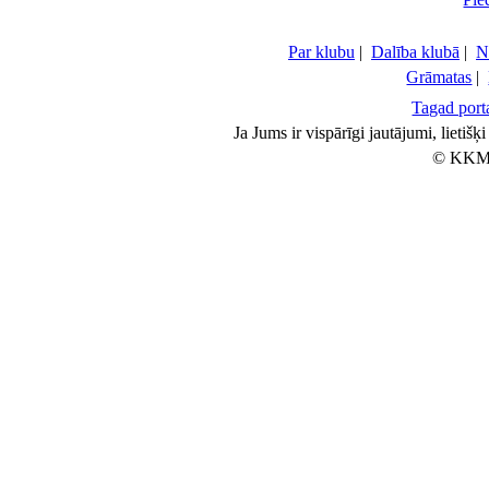
Par klubu
|
Dalība klubā
|
N
Grāmatas
|
Tagad porta
Ja Jums ir vispārīgi jautājumi, lietiš
© KKM 