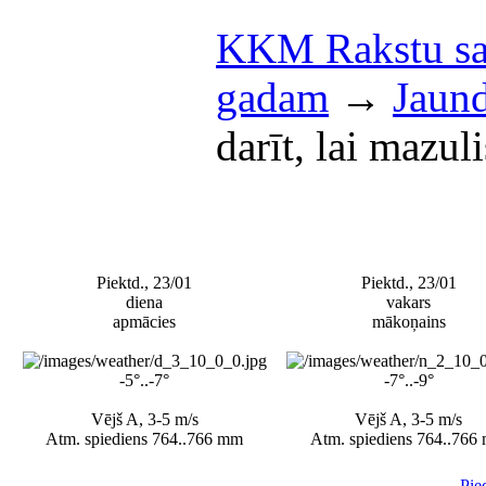
KKM Rakstu sa
gadam
→
Jaund
darīt, lai mazul
Piektd., 23/01
Piektd., 23/01
diena
vakars
apmācies
mākoņains
-5°..-7°
-7°..-9°
Vējš A, 3-5 m/s
Vējš A, 3-5 m/s
Atm. spiediens 764..766 mm
Atm. spiediens 764..766
Pie