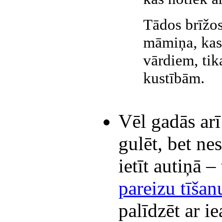
Tādos brīžos
māmiņa, kas 
vārdiem, tik
kustībām.
Vēl gadās arī
gulēt, bet ne
ietīt autiņā –
pareizu tīša
palīdzēt ar 