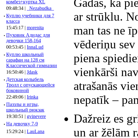
Gadās, ka pie
комбез+куртка XL
09:48:34 |
_Nezabudka_
ar strūklu. N
·
Куплю учебники для 7
класса
man tas ne īp
15:45:17 |
morenita
·
Пуховик Адидас для
vēderiņu sev 
девочки 158-164
00:53:45 |
InnaLud
piena spiedie
·
Куплю школьный
сарафан на 128 см
Классической гимназии
vienkārši nav
16:50:46 |
Jdask
·
Детская колыбель
atrašanās vie
Тролл с опускающейся
боковиной
nepatīk – pa
22:49:06 |
Irinka
·
Паззлы и игры,
школьный рюкзак
Dažreiz es gr
19:30:51 |
gvinevere
·
Hа девочку 7-9
un ar žēlām 
15:29:24 |
LauLana