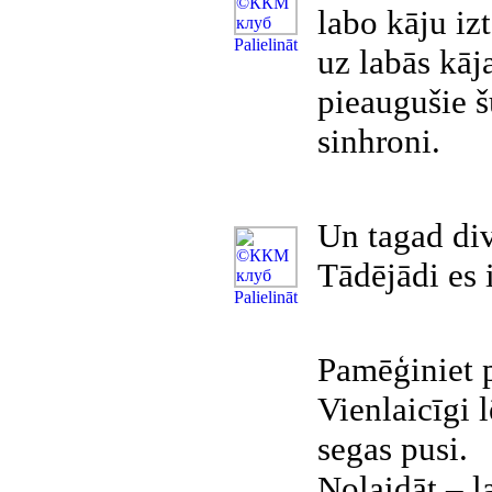
labo kāju izt
Рalielināt
uz labās kāja
pieaugušie š
sinhroni.
Un tagad div
Tādējādi es 
Рalielināt
Pamēģiniet p
Vienlaicīgi l
segas pusi.
Nolaidāt – la