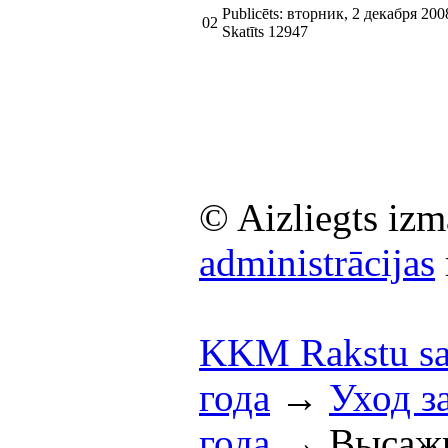
Publicēts: вторник, 2 декабря 200
02
Skatīts 12947
© Aizliegts izm
administrācijas
KKM Rakstu sa
года
→
Уход з
года
→
Высаж