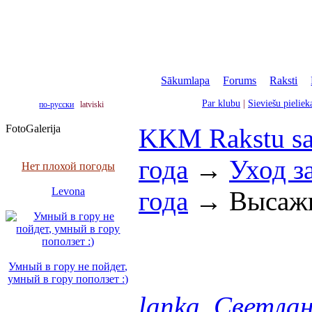
Sākumlapa
|
Forums
|
Raksti
|
Par klubu
|
Sieviešu pielie
по-русски
latviski
FotoGalerija
KKM Rakstu sa
года
→
Уход з
Нет плохой погоды
Levona
года
→
Высаж
Умный в гору не пойдет,
умный в гору поползет :)
lanka, Светла