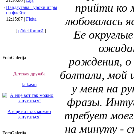
21:10:00 |
Elja
прийти ко 
·
Пардаугава - уроки игры
на флейте
любовалась я
12:15:07 |
Fleita
[
pāriet forumā
]
Ее округлы
ожидан
FotoGalerija
рождения, о
болтали, мой 
Детская дружба
lalkasm
у меня на р
фразы. Инту
А ещё вот так можно
требует моег
запутаться!
на минуту - с
FotoGalerija