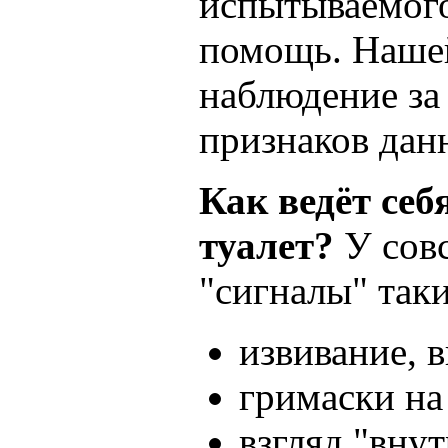
испытываемого
помощь. Нашей
наблюдение за
признаков дан
Как ведёт себ
туалет?
У сов
"сигналы" таки
извивание, 
гримаски на
взгляд "вну