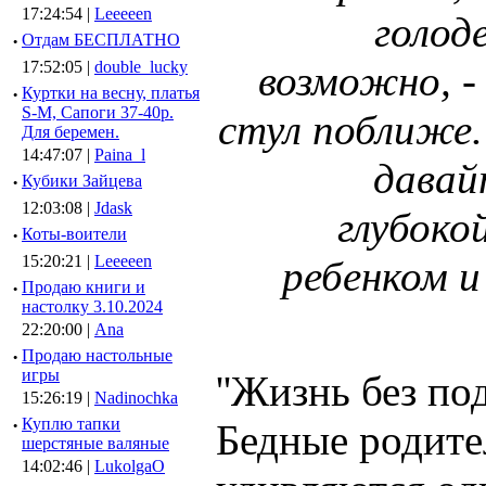
17:24:54 |
Leeeeen
голод
·
Отдам БЕСПЛАТНО
17:52:05 |
double_lucky
возможно, - 
·
Куртки на весну, платья
S-M, Сапоги 37-40р.
стул поближе.
Для беремен.
14:47:07 |
Paina_l
давай
·
Кубики Зайцева
12:03:08 |
Jdask
глубоко
·
Коты-воители
15:20:21 |
Leeeeen
ребенком и
·
Продаю книги и
настолку 3.10.2024
22:20:00 |
Ana
·
Продаю настольные
игры
''Жизнь без по
15:26:19 |
Nadinochka
·
Куплю тапки
Бедные родител
шерстяные валяные
14:02:46 |
LukolgaO