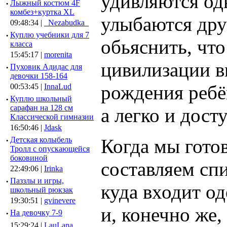
удивляются одни
·
Лыжный костюм 4F
комбез+куртка XL
улыбаются друг
09:48:34 |
_Nezabudka_
·
Куплю учебники для 7
обьяснить, что
класса
15:45:17 |
morenita
цивилизации в
·
Пуховик Адидас для
девочки 158-164
рождения ребён
00:53:45 |
InnaLud
·
Куплю школьный
сарафан на 128 см
а легко и дос
Классической гимназии
16:50:46 |
Jdask
·
Детская колыбель
Когда мы гото
Тролл с опускающейся
боковиной
составляем сп
22:49:06 |
Irinka
·
Паззлы и игры,
куда входит од
школьный рюкзак
19:30:51 |
gvinevere
и, конечно же
·
Hа девочку 7-9
15:29:24 |
LauLana