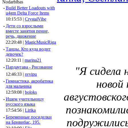
Nodarbības
·
Build Better Loadouts with
u4gm Delta Force Items
10:15:53 |
CrystalVibe
·
Дети со взрослыми
вместе занятия пение,
речь, движение
22:20:48 |
MagicMusicRiga
·
Танцы. Кто куда водит
девочек?
12:20:11 |
marina21
·
Пардаугава - Рисование
"Я сидела 
12:46:33 |
svvipu
новой
·
Гимнастика, акробатика
для мальчика
12:59:08 |
boloks
августовског
·
Ищем учительницу
русского языка
познакомилис
17:54:56 |
Lirika
·
Беременные посиделки
подружились
на Бривибас, 195.