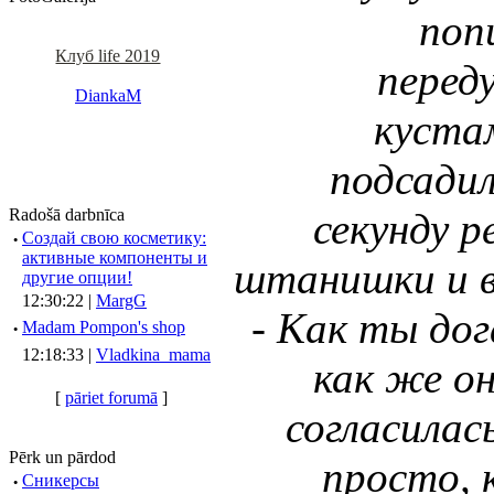
поп
Клуб life 2019
перед
DiankaM
куста
подсадил
Radošā darbnīca
секунду р
·
Создай свою косметику:
активные компоненты и
штанишки и в
другие опции!
12:30:22 |
MargG
- Как ты дог
·
Madam Pompon's shop
12:18:33 |
Vladkina_mama
как же он.
[
pāriet forumā
]
согласилас
Pērk un pārdod
просто, 
·
Сникерсы