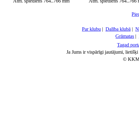
Atm. spiediens 764..766 mm
Atm. spiediens 764..766
Pie
Par klubu
|
Dalība klubā
|
N
Grāmatas
|
Tagad porta
Ja Jums ir vispārīgi jautājumi, lietiš
© KKM 