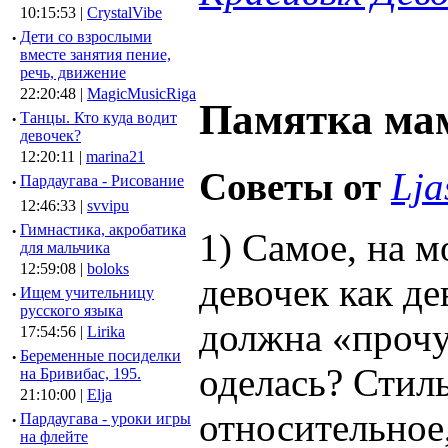
10:15:53 |
CrystalVibe
·
Дети со взрослыми
вместе занятия пение,
речь, движение
22:20:48 |
MagicMusicRiga
Памятка ма
·
Танцы. Кто куда водит
девочек?
12:20:11 |
marina21
Советы от
Lja
·
Пардаугава - Рисование
12:46:33 |
svvipu
·
Гимнастика, акробатика
1) Самое, на м
для мальчика
12:59:08 |
boloks
девочек как д
·
Ищем учительницу
русского языка
должна «прочув
17:54:56 |
Lirika
·
Беременные посиделки
оделась? Стиль
на Бривибас, 195.
21:10:00 |
Elja
относительное
·
Пардаугава - уроки игры
на флейте