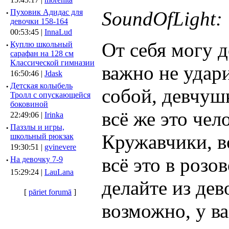
SoundOfLight:
·
Пуховик Адидас для
девочки 158-164
00:53:45 |
InnaLud
От себя могу д
·
Куплю школьный
сарафан на 128 см
Классической гимназии
важно не удар
16:50:46 |
Jdask
·
Детская колыбель
собой, девчуш
Тролл с опускающейся
боковиной
всё же это чел
22:49:06 |
Irinka
·
Паззлы и игры,
Кружавчики, в
школьный рюкзак
19:30:51 |
gvinevere
всё это в розо
·
Hа девочку 7-9
15:29:24 |
LauLana
делайте из дев
[
pāriet forumā
]
возможно, у ва