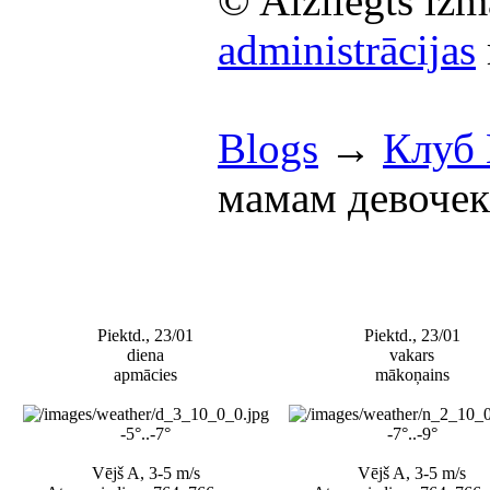
© Aizliegts izm
administrācijas
Blogs
→
Клуб
мамам девочек
Piektd., 23/01
Piektd., 23/01
diena
vakars
apmācies
mākoņains
-5°..-7°
-7°..-9°
Vējš A, 3-5 m/s
Vējš A, 3-5 m/s