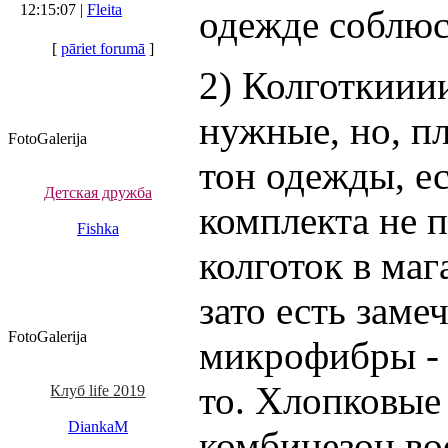
12:15:07 |
Fleita
одежде соблюс
[
pāriet forumā
]
2) Колготкиии
нужные, но, пл
FotoGalerija
тон одежды, е
Детская дружба
комплекта не 
Fishka
колготок в маг
зато есть заме
FotoGalerija
микрофибры - 
то. Хлопковые
Клуб life 2019
DiankaM
комбинезон во