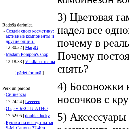
3) Цветовая га
Radošā darbnīca
надел все одно
·
Создай свою косметику:
активные компоненты и
почему в реаль
другие опции!
12:30:22 |
MargG
Почему постоя
·
Madam Pompon's shop
12:18:33 |
Vladkina_mama
снять?
[
pāriet forumā
]
4) Босоножки 
Pērk un pārdod
·
Сникерсы
носочков с кр
17:24:54 |
Leeeeen
·
Отдам БЕСПЛАТНО
5) Аксессуары 
17:52:05 |
double_lucky
·
Куртки на весну, платья
S-M, Сапоги 37-40р.