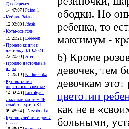
резиночки, ша
Для беремен.
ободки. Но о
14:47:07 |
Paina_l
·
Кубики Зайцева
ребенка, то ес
12:03:08 |
Jdask
·
Коты-воители
максимум - кр
15:20:21 |
Leeeeen
·
Продаю книги и
настолку 3.10.2024
6) Кроме розов
22:20:00 |
Ana
·
Продаю настольные
девочек, тем б
игры
15:26:19 |
Nadinochka
девочкам этот
·
Куплю тапки
шерстяные валяные
цветотип ребе
14:02:46 |
LukolgaO
·
Лыжный костюм 4F
комбез+куртка XL
как не в «свои
09:48:34 |
_Nezabudka_
·
Куплю учебники для 7
больными, ус
класса
15:45:17 |
morenita