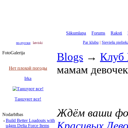
Sākumlapa
|
Forums
|
Raksti
|
Par klubu
|
Sieviešu pielie
по-русски
latviski
FotoGalerija
Blogs
→
Клуб
мамам девочек
Нет плохой погоды
Irka
Танцуют все!
Ждём ваши ф
Nodarbības
·
Build Better Loadouts with
Красивых Дево
u4gm Delta Force Items