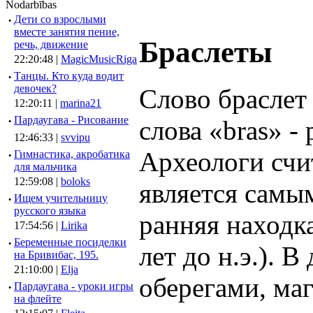
Nodarbības
·
Дети со взрослыми
вместе занятия пение,
Браслеты
речь, движение
22:20:48 |
MagicMusicRiga
·
Танцы. Кто куда водит
девочек?
Слово браслет
12:20:11 |
marina21
·
Пардаугава - Рисование
слова «bras» - 
12:46:33 |
svvipu
Археологи счи
·
Гимнастика, акробатика
для мальчика
12:59:08 |
boloks
является самы
·
Ищем учительницу
русского языка
ранняя находк
17:54:56 |
Lirika
·
Беременные посиделки
лет до н.э.). 
на Бривибас, 195.
21:10:00 |
Elja
оберегами, ма
·
Пардаугава - уроки игры
на флейте