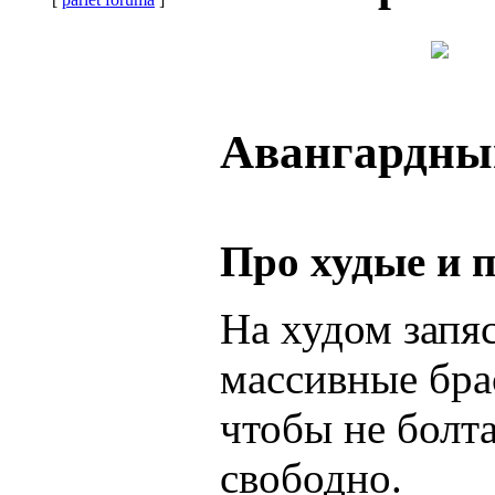
Авангардный
Про худые и п
На худом запя
массивные брас
чтобы не болт
свободно.