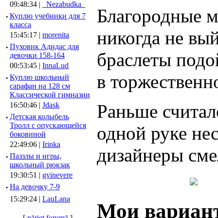
09:48:34 |
_Nezabudka_
Благородные ме
·
Куплю учебники для 7
класса
никогда не вы
15:45:17 |
morenita
·
Пуховик Адидас для
браслеты подо
девочки 158-164
00:53:45 |
InnaLud
в торжественн
·
Куплю школьный
сарафан на 128 см
Классической гимназии
Раньше считало
16:50:46 |
Jdask
·
Детская колыбель
Тролл с опускающейся
одной руке не
боковиной
22:49:06 |
Irinka
дизайнеры сме
·
Паззлы и игры,
школьный рюкзак
19:30:51 |
gvinevere
·
Hа девочку 7-9
15:29:24 |
LauLana
Мои вариан
[
pāriet forumā
]