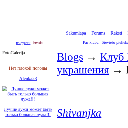
Sākumlapa
|
Forums
|
Raksti
|
Par klubu
|
Sieviešu pielie
по-русски
latviski
FotoGalerija
Blogs
→
Клуб
украшения
→
Нет плохой погоды
Alenka23
Shivanjka
Лучше лужи может быть
только большая лужа!!!