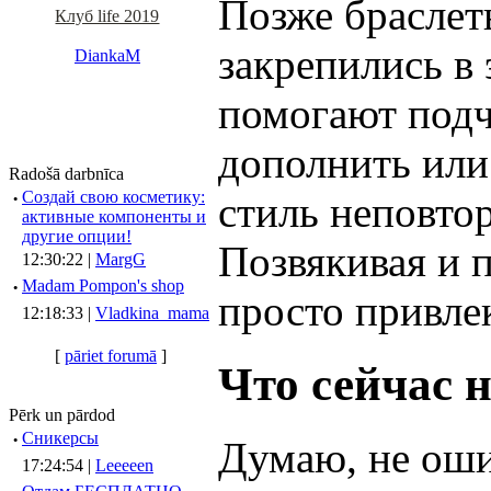
Позже браслет
Клуб life 2019
закрепились в
DiankaM
помогают подч
дополнить или
Radošā darbnīca
·
Создай свою косметику:
стиль неповто
активные компоненты и
другие опции!
Позвякивая и 
12:30:22 |
MargG
·
Madam Pompon's shop
просто привле
12:18:33 |
Vladkina_mama
[
pāriet forumā
]
Что сейчас 
Pērk un pārdod
·
Сникерсы
Думаю, не оши
17:24:54 |
Leeeeen