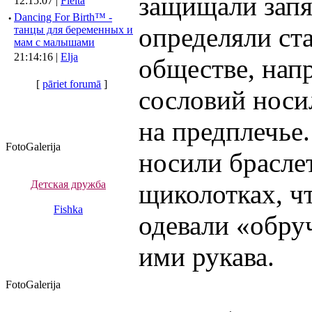
защищали запяс
12:15:07 |
Fleita
·
Dancing For Birth™ -
определяли ст
танцы для беременных и
мам с малышами
21:14:16 |
Elja
обществе, нап
[
pāriet forumā
]
сословий носил
на предплечье
FotoGalerija
носили брасле
Детская дружба
щиколотках, чт
Fishka
одевали «обру
ими рукава.
FotoGalerija