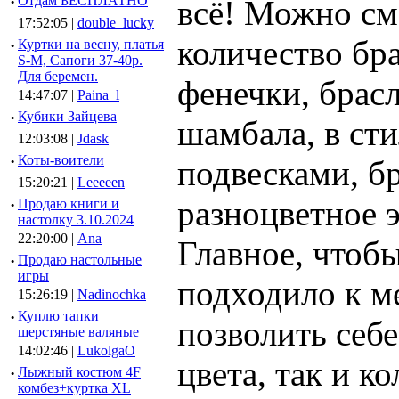
·
Отдам БЕСПЛАТНО
всё! Можно см
17:52:05 |
double_lucky
количество бр
·
Куртки на весну, платья
S-M, Сапоги 37-40р.
Для беремен.
фенечки, брас
14:47:07 |
Paina_l
·
Кубики Зайцева
шамбала, в сти
12:03:08 |
Jdask
·
Коты-воители
подвесками, бр
15:20:21 |
Leeeeen
разноцветное э
·
Продаю книги и
настолку 3.10.2024
22:20:00 |
Ana
Главное, чтобы
·
Продаю настольные
игры
подходило к 
15:26:19 |
Nadinochka
·
Куплю тапки
позволить себе
шерстяные валяные
14:02:46 |
LukolgaO
цвета, так и ко
·
Лыжный костюм 4F
комбез+куртка XL