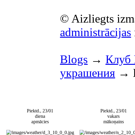
© Aizliegts izm
administrācijas
Blogs
→
Клуб
украшения
→
Piektd., 23/01
Piektd., 23/01
diena
vakars
apmācies
mākoņains