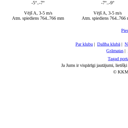
-5°..-7°
-7°..-9°
Vējš A, 3-5 m/s
Vējš A, 3-5 m/s
Atm. spiediens 764..766 mm
Atm. spiediens 764..766
Pie
Par klubu
|
Dalība klubā
|
N
Grāmatas
|
Tagad porta
Ja Jums ir vispārīgi jautājumi, lietiš
© KKM 