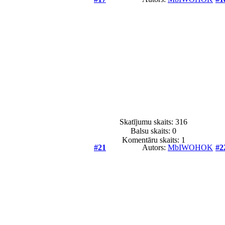
Skatījumu skaits: 316
Balsu skaits:
0
Komentāru skaits: 1
#21
Autors:
MbIWOHOK
#2