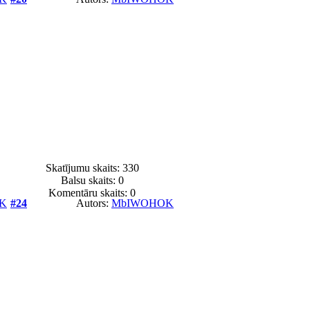
Skatījumu skaits: 330
Balsu skaits:
0
Komentāru skaits: 0
K
#24
Autors:
MbIWOHOK