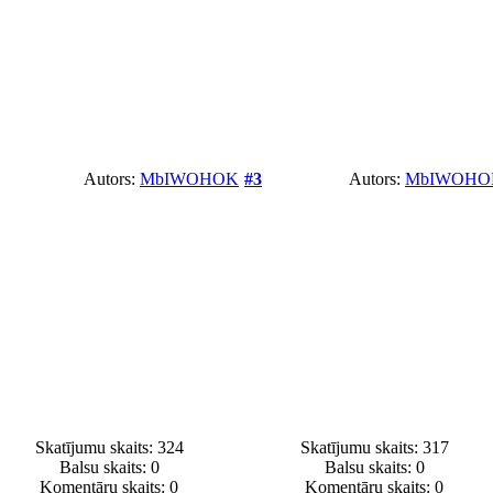
Autors:
MbIWOHOK
#3
Autors:
MbIWOHO
Skatījumu skaits: 324
Skatījumu skaits: 317
Balsu skaits:
0
Balsu skaits:
0
Komentāru skaits: 0
Komentāru skaits: 0