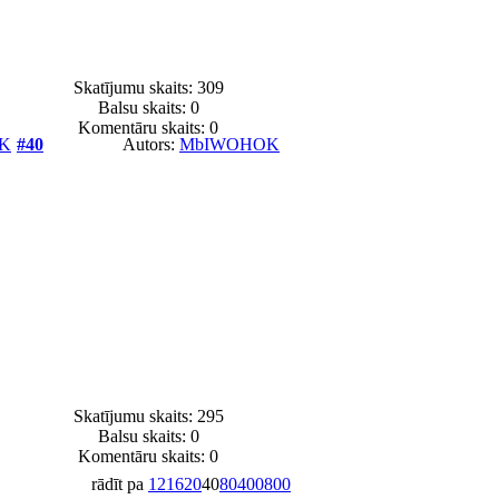
Skatījumu skaits: 309
Balsu skaits:
0
Komentāru skaits: 0
K
#40
Autors:
MbIWOHOK
Skatījumu skaits: 295
Balsu skaits:
0
Komentāru skaits: 0
rādīt pa
12
16
20
40
80
400
800