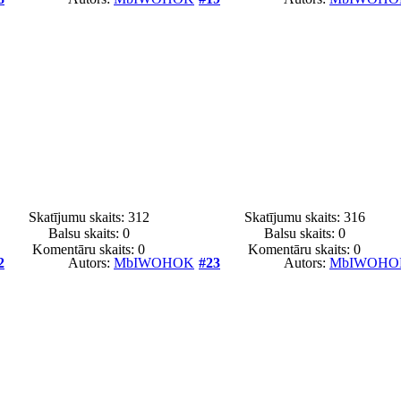
Skatījumu skaits: 312
Skatījumu skaits: 316
Balsu skaits:
0
Balsu skaits:
0
Komentāru skaits: 0
Komentāru skaits: 0
2
Autors:
MbIWOHOK
#23
Autors:
MbIWOHO