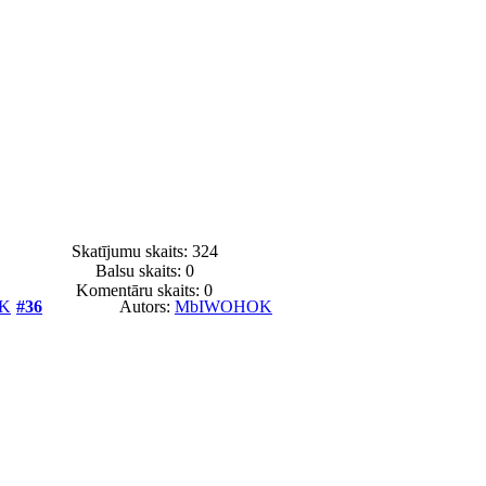
Skatījumu skaits: 324
Balsu skaits:
0
Komentāru skaits: 0
K
#36
Autors:
MbIWOHOK