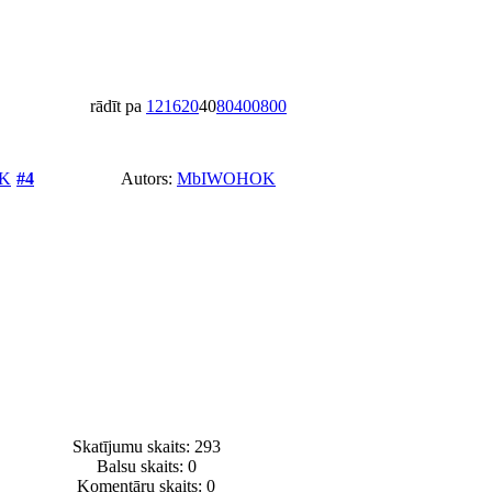
rādīt pa
12
16
20
40
80
400
800
K
#4
Autors:
MbIWOHOK
Skatījumu skaits: 293
Balsu skaits:
0
Komentāru skaits: 0