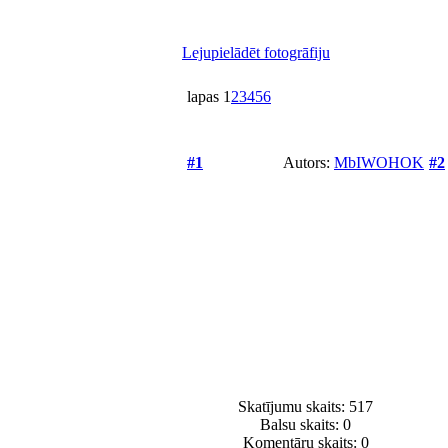
Lejupielādēt fotogrāfiju
lapas
1
2
3
4
5
6
#1
Autors:
MbIWOHOK
#2
Skatījumu skaits: 517
Balsu skaits:
0
Komentāru skaits: 0