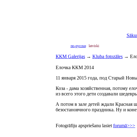
Sāku
по-русски
latviski
ККМ Galerijas
→
Kluba fotozāles
→
Ел
Елочка ККМ 2014
11 января 2015 года, под Старый Нов
Коза - дама хозяйственная, потому ело
из всего этого дети создавали шедевр
А потом в зале детей ждали Красная 
безостановчного праздника. Ну и кон
Fotogrāfiju apspriešanu lasiet
forumā>>>