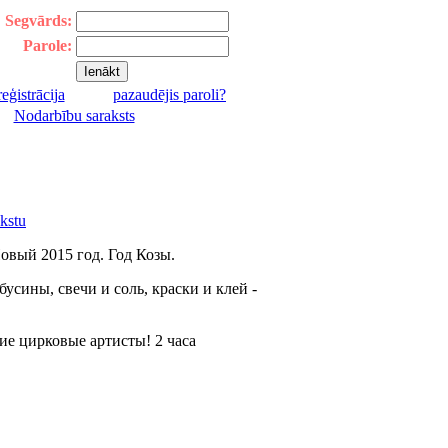
Segvārds:
Parole:
reģistrācija
pazaudējis paroli?
|
Nodarbību saraksts
kstu
овый 2015 год. Год Козы.
бусины, свечи и соль, краски и клей -
ие цирковые артисты! 2 часа