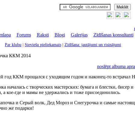
mlapa
|
Forums
|
Raksti
|
Blogi
|
Galerijas
|
Zīdīšanas konsultanti
Par klubu
|
Sieviešu pieliekamais
|
Zīdīšana: jautājumi un risinājumi
очка ККМ 2014
noslēpt albuma apra
ый год ККМ прощался с уходящим годом и наконец-то встрачал Н
чка началась с творческих мастерских: бумага и блестки, бисер и 
ы, а кое-где и мамы не удержались и тоже присоединились.
шапочка и Серый волк, Дед Мороз и Снегурочка и самые настоящ
ечно же подарки!