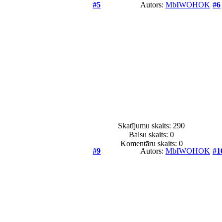
#5
Autors:
MbIWOHOK
#6
Skatījumu skaits: 290
Balsu skaits:
0
Komentāru skaits: 0
#9
Autors:
MbIWOHOK
#1