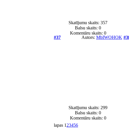
Skatījumu skaits: 357
Balsu skaits:
0
Komentāru skaits: 0
#37
Autors:
MbIWOHOK
#3
Skatījumu skaits: 299
Balsu skaits:
0
Komentāru skaits: 0
lapas
1
2
3
4
5
6