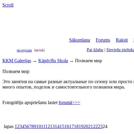
Scroll
Sākumlapa
|
Forums
|
Raksti
|
Par klubu
|
Sieviešu pielie
по-русски
latviski
ККМ Galerijas
→
Kāpēcīšu Skola
→
Познаем мир
Познаем мир
Это занятия на самые разные актуальные по сезону или просто
много опытов, поделок и самостоятельного познания мира.
Fotogrāfiju apspriešanu lasiet
forumā>>>
lapas
1
2
3
4
5
6
7
8
9
10
11
12
13
14
15
16
17
18
19
20
21
22
23
24