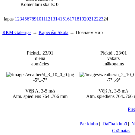
Komentāru skaits: 0
lapas
1
2
3
4
5
6
7
8
9
10
11
12
13
14
15
16
17
18
19
20
21
22
23
24
ККМ Galerijas
→
Kāpēcīšu Skola
→
Познаем мир
Piektd., 23/01
Piektd., 23/01
diena
vakars
apmācies
mākoņains
-5°..-7°
-7°..-9°
Vējš A, 3-5 m/s
Vējš A, 3-5 m/s
Atm. spiediens 764..766 mm
Atm. spiediens 764..766
Pie
Par klubu
|
Dalība klubā
|
N
Grāmatas
|