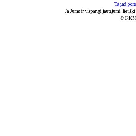
Tagad porta
Ja Jums ir vispārīgi jautājumi, lietiš
© KKM 