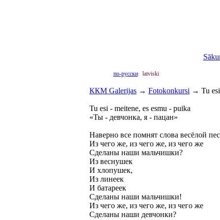
Sāku
по-русски
latviski
ККМ Galerijas
→
Fotokonkursi
→
Tu esi
Tu esi - meitene, es esmu - puika
«Ты - девчонка, я - пацан»
Наверно все помнят слова весёлой пес
Из чего же, из чего же, из чего же
Сделаны наши мальчишки?
Из веснушек
И хлопушек,
Из линеек
И батареек
Сделаны наши мальчишки!
Из чего же, из чего же, из чего же
Сделаны наши девчонки?