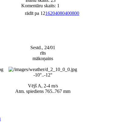
Balsu skaits:
23
Komentāru skaits: 1
rādīt pa
12
16
20
40
80
400
800
Sestd., 24/01
rīts
mākoņains
-10°..-12°
Vējš A, 2-4 m/s
Atm. spiediens 765..767 mm
i