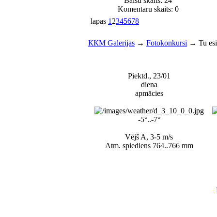
Balsu skaits:
24
Komentāru skaits: 0
lapas
1
2
3
4
5
6
7
8
ККМ Galerijas
→
Fotokonkursi
→
Tu esi
Piektd., 23/01
diena
apmācies
-5°..-7°
Vējš A, 3-5 m/s
Atm. spiediens 764..766 mm