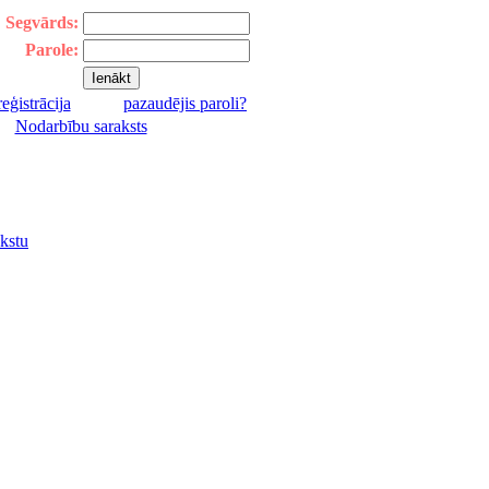
Segvārds:
Parole:
reģistrācija
pazaudējis paroli?
|
Nodarbību saraksts
kstu