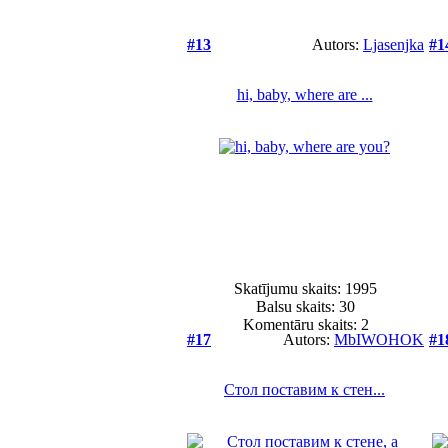
#13
Autors:
Ljasenjka
#1
hi, baby, where are ...
Skatījumu skaits: 1995
Balsu skaits:
30
Komentāru skaits: 2
#17
Autors:
MbIWOHOK
#1
Стол поставим к стен...