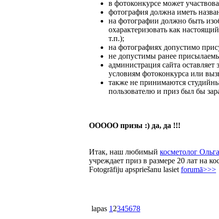
в фотоконкурсе может участвова
фотография должна иметь назван
на фотографии должно быть изо
охарактеризовать как настоящий
т.п.);
на фотографиях допустимо прису
не допустимы ранее присылаемые
администрация сайта оставляет з
условиям фотоконкурса или выз
также не принимаются студийные
пользователю и приз был бы зар
ООООО призы :) да, да !!!
Итак, наш любимый
косметолог Ольг
учреждает приз в размере 20 лат на 
Fotogrāfiju apspriešanu lasiet
forumā>>>
lapas
1
2
3
4
5
6
7
8