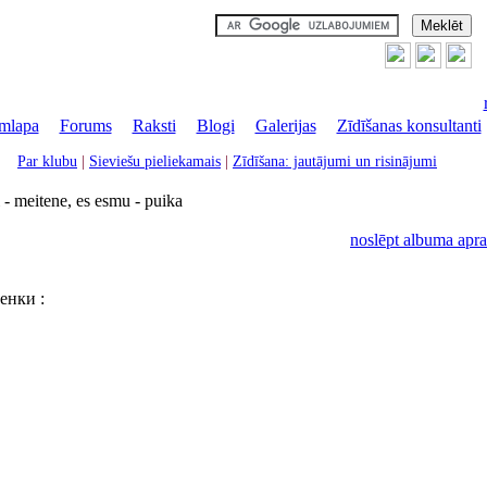
mlapa
|
Forums
|
Raksti
|
Blogi
|
Galerijas
|
Zīdīšanas konsultanti
Par klubu
|
Sieviešu pieliekamais
|
Zīdīšana: jautājumi un risinājumi
 - meitene, es esmu - puika
noslēpt albuma apra
енки :