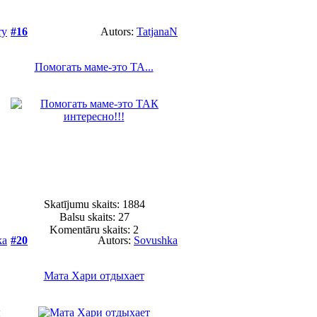
ry
#16
Autors:
TatjanaN
Помогать маме-это ТА...
Skatījumu skaits: 1884
Balsu skaits:
27
Komentāru skaits: 2
ka
#20
Autors:
Sovushka
Мата Хари отдыхает