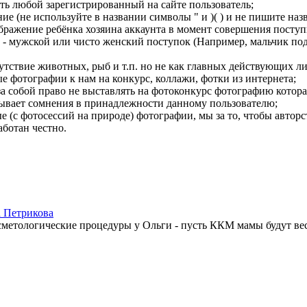
ть любой зарегистрированный на сайте пользователь;
ие (не используйте в названии символы " и )( ) и не пишите наз
бражение ребёнка хозяина аккаунта в момент совершения посту
 - мужской или чисто женский поступок (Например, мальчик пода
тствие животных, рыб и т.п. но не как главных действующих ли
 фотографии к нам на конкурс, коллажи, фотки из интернета;
а собой право не выставлять на фотоконкурс фотографию которая
ывает сомнения в принадлежности данному пользователю;
 (с фотосессий на природе) фотографии, мы за то, чтобы автор
аботан честно.
а Петрикова
косметологические процедуры у Ольги - пусть ККМ мамы будут ве