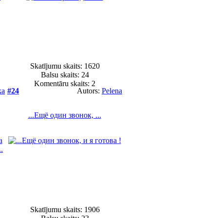
Skatījumu skaits: 1620
Balsu skaits:
24
Komentāru skaits: 2
ka
#24
Autors:
Pelena
...Ещё один звонок, ...
Skatījumu skaits: 1906