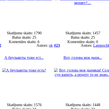
Skatījumu skaits: 1790
Skatījumu skaits: 1457
Balsu skaits:
25
Balsu skaits:
25
Komentāru skaits: 6
Komentāru skaits: 0
2
Autors:
ok
#23
Autors:
Lampoch
А брульянты тоже ест...
Вот, голова моя дыря...
Skatījumu skaits: 1576
Skatījumu skaits: 1448