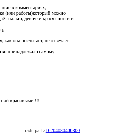
вание в комментариях;
пка (или работы)который можно
ёт пальто, девочки красят ногти и
ц;
, как она посчитает, не отвечает
ство принадлежало самому
сной красивыми !!!
rādīt pa
12
16
20
40
80
400
800