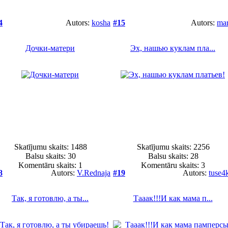
4
Autors:
kosha
#15
Autors:
ma
Дочки-матери
Эх, нашью куклам пла...
Skatījumu skaits: 1488
Skatījumu skaits: 2256
Balsu skaits:
30
Balsu skaits:
28
Komentāru skaits: 1
Komentāru skaits: 3
8
Autors:
V.Rednaja
#19
Autors:
tuse4
Так, я готовлю, а ты...
Тааак!!!И как мама п...