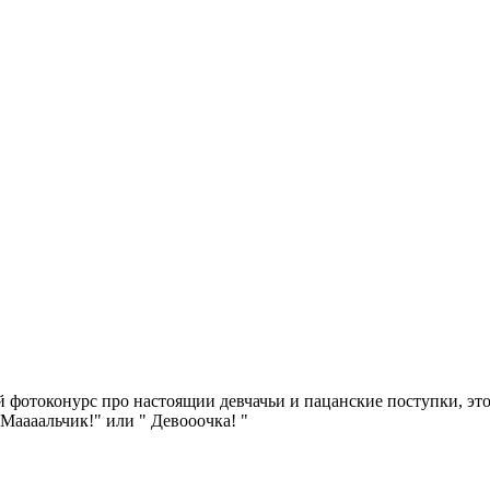
фотоконурс про настоящии девчачьи и пацанские поступки, это 
 Маааальчик!" или " Девооочка! "