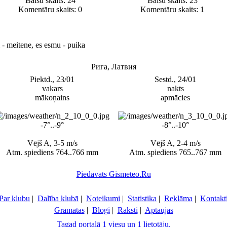
Balsu skaits:
24
Balsu skaits:
23
Komentāru skaits: 0
Komentāru skaits: 1
 - meitene, es esmu - puika
Рига, Латвия
Piektd., 23/01
Sestd., 24/01
vakars
nakts
mākoņains
apmācies
-7°..-9°
-8°..-10°
Vējš A, 3-5 m/s
Vējš A, 2-4 m/s
Atm. spiediens 764..766 mm
Atm. spiediens 765..767 mm
Piedavāts Gismeteo.Ru
Par klubu
|
Dalība klubā
|
Noteikumi
|
Statistika
|
Reklāma
|
Kontakt
Grāmatas
|
Blogi
|
Raksti
|
Aptaujas
Tagad portalā 1 viesu un 1 lietotāju.