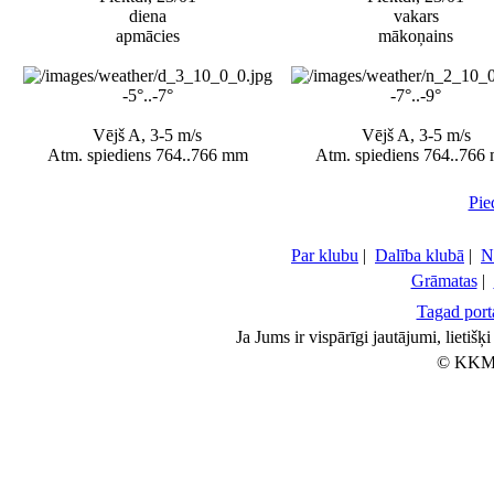
diena
vakars
apmācies
mākoņains
-5°..-7°
-7°..-9°
Vējš A, 3-5 m/s
Vējš A, 3-5 m/s
Atm. spiediens 764..766 mm
Atm. spiediens 764..766
Pie
Par klubu
|
Dalība klubā
|
N
Grāmatas
|
Tagad porta
Ja Jums ir vispārīgi jautājumi, lietiš
© KKM 