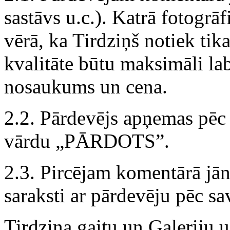
sastāvs u.c.). Katrā fotogrā
vērā, ka Tirdziņš notiek tika
kvalitāte būtu maksimāli la
nosaukums un cena.
2.2. Pārdevējs apņemas pē
vārdu „PĀRDOTS”.
2.3. Pircējam komentārā jān
saraksti ar pārdevēju pēc sav
Tirdziņa gaitu un Galeriju