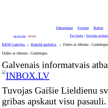
Sākumlapa
|
Forums
|
Raksti
|
Par klubu
|
Sieviešu pielie
по-русски
latviski
ККМ Galerijas
→
Radošā darbnīca
→
Dalies ar siltumu - Gadatirgu
Dalies ar siltumu - Gadatirgus
Galvenais informatvais atbal
Tuvojas Gaišie Lieldienu svē
gribas apskaut visu pasauli.