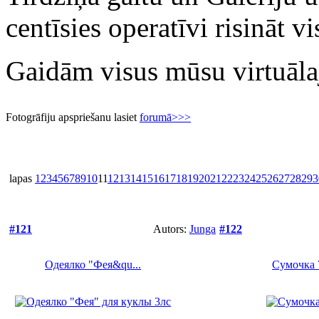
centīsies operatīvi risināt 
Gaidām visus mūsu virtuāla
Fotogrāfiju apspriešanu lasiet
forumā>>>
lapas
1
2
3
4
5
6
7
8
9
10
11
12
13
14
15
16
17
18
19
20
21
22
23
24
25
26
27
28
29
3
#121
Autors:
Junga
#122
Одеялко "Фея&qu...
Сумочка 