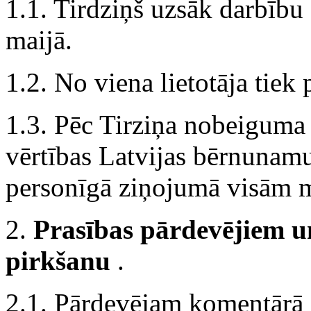
1.1. Tirdziņš uzsāk darbību
maijā.
1.2. No viena lietotāja tiek
1.3. Pēc Tirziņa nobeiguma 
vērtības Latvijas bērnunamu 
personīgā ziņojumā visām me
2.
Prasības pārdevējiem u
pirkšanu
.
2.1. Pārdevējam komentārā j