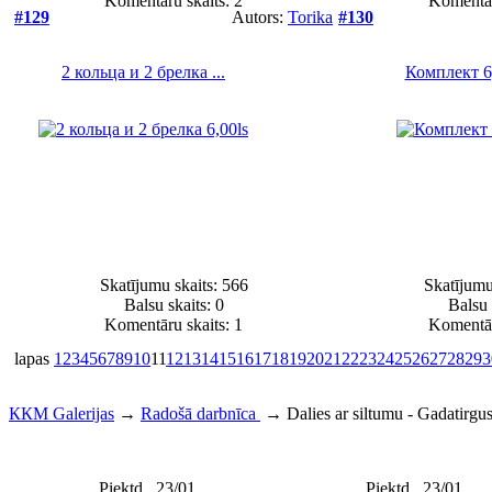
Komentāru skaits: 2
Komentār
#129
Autors:
Torika
#130
2 кольца и 2 брелка ...
Комплект 6
Skatījumu skaits: 566
Skatījumu
Balsu skaits:
0
Balsu 
Komentāru skaits: 1
Komentār
lapas
1
2
3
4
5
6
7
8
9
10
11
12
13
14
15
16
17
18
19
20
21
22
23
24
25
26
27
28
29
3
ККМ Galerijas
→
Radošā darbnīca
→
Dalies ar siltumu - Gadatirgu
Piektd., 23/01
Piektd., 23/01