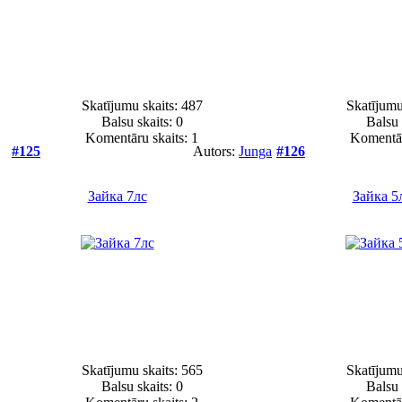
Skatījumu skaits: 487
Skatījumu
Balsu skaits:
0
Balsu 
Komentāru skaits: 1
Komentār
#125
Autors:
Junga
#126
Зайка 7лс
Зайка 5
Skatījumu skaits: 565
Skatījumu
Balsu skaits:
0
Balsu 