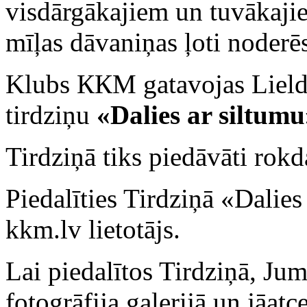
visdārgākajiem un tuvākaji
mīļas dāvaniņas ļoti noderē
Klubs ККМ gatavojas Lieldi
tirdziņu
«Dalies ar siltumu
Tirdziņā tiks piedāvāti rokd
Piedalīties Tirdziņā «Dalies
kkm.lv lietotājs.
Lai piedalītos Tirdziņā, Jum
fotogrāfija galerijā un jāa