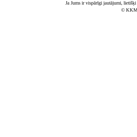
Ja Jums ir vispārīgi jautājumi, lietiš
© KKM 