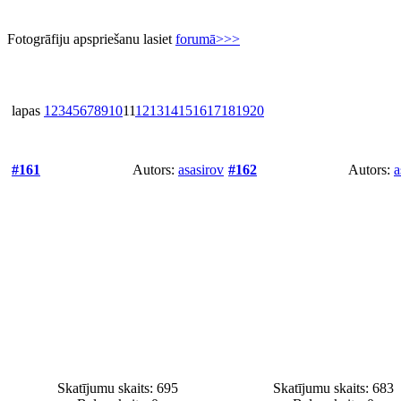
Fotogrāfiju apspriešanu lasiet
forumā>>>
lapas
1
2
3
4
5
6
7
8
9
10
11
12
13
14
15
16
17
18
19
20
#161
Autors:
asasirov
#162
Autors:
a
Skatījumu skaits: 695
Skatījumu skaits: 683