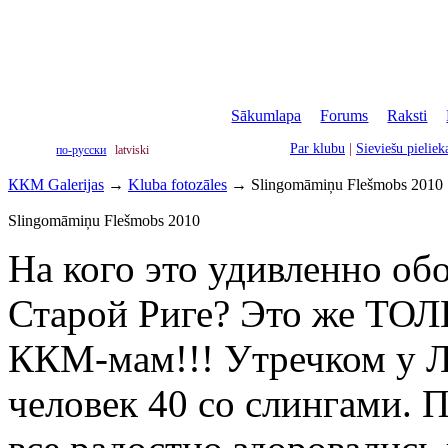
Sākumlapa
|
Forums
|
Raksti
|
Par klubu
|
Sieviešu pielie
по-русски
latviski
ККМ Galerijas
→
Kluba fotozāles
→
Slingomāmiņu Flešmobs 2010
Slingomāmiņu Flešmobs 2010
На кого это удивленно об
Старой Риге? Это же ТОЛ
ККМ-мам!!! Утречком у Л
человек 40 со слингами. 