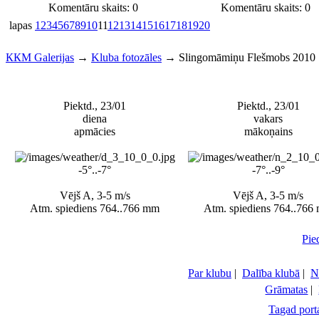
Komentāru skaits: 0
Komentāru skaits: 0
lapas
1
2
3
4
5
6
7
8
9
10
11
12
13
14
15
16
17
18
19
20
ККМ Galerijas
→
Kluba fotozāles
→
Slingomāmiņu Flešmobs 2010
Piektd., 23/01
Piektd., 23/01
diena
vakars
apmācies
mākoņains
-5°..-7°
-7°..-9°
Vējš A, 3-5 m/s
Vējš A, 3-5 m/s
Atm. spiediens 764..766 mm
Atm. spiediens 764..766
Pie
Par klubu
|
Dalība klubā
|
N
Grāmatas
|
Tagad porta