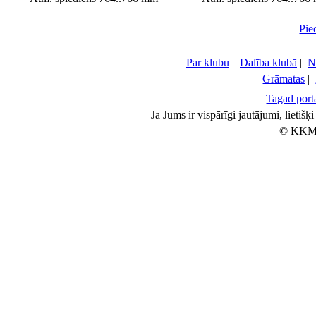
Pie
Par klubu
|
Dalība klubā
|
N
Grāmatas
|
Tagad porta
Ja Jums ir vispārīgi jautājumi, lietiš
© KKM 