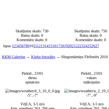
Skatījumu skaits: 730
Skatījumu skaits: 750
Balsu skaits:
0
Balsu skaits:
0
Komentāru skaits: 0
Komentāru skaits: 0
lapas
1
2
3
4
5
6
7
8
9
10
11
12
13
14
15
16
17
18
19
20
21
22
23
24
25
26
27
ККМ Galerijas
→
Kluba fotozāles
→
Slingomāmiņu Flešmobs 2010
Piektd., 23/01
Piektd., 23/01
diena
vakars
apmācies
mākoņains
-5°..-7°
-7°..-9°
Vējš A, 3-5 m/s
Vējš A, 3-5 m/s
Atm. spiediens 764..766 mm
Atm. spiediens 764..766