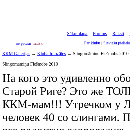
Sākumlapa
|
Forums
|
Raksti
|
Par klubu
|
Sieviešu pielie
по-русски
latviski
ККМ Galerijas
→
Kluba fotozāles
→
Slingomāmiņu Flešmobs 2010
Slingomāmiņu Flešmobs 2010
На кого это удивленно об
Старой Риге? Это же ТОЛ
ККМ-мам!!! Утречком у Л
человек 40 со слингами. 