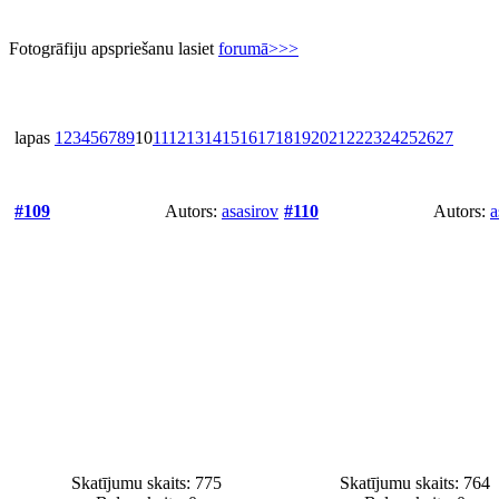
Fotogrāfiju apspriešanu lasiet
forumā>>>
lapas
1
2
3
4
5
6
7
8
9
10
11
12
13
14
15
16
17
18
19
20
21
22
23
24
25
26
27
#109
Autors:
asasirov
#110
Autors:
a
Skatījumu skaits: 775
Skatījumu skaits: 764