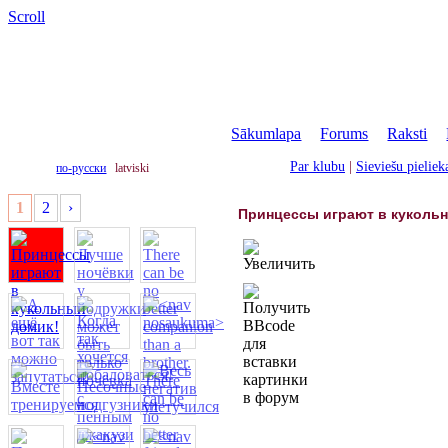
Scroll
Sākumlapa
|
Forums
|
Raksti
|
Par klubu
|
Sieviešu pielie
по-русски
latviski
1
2
›
Принцессы играют в куколь