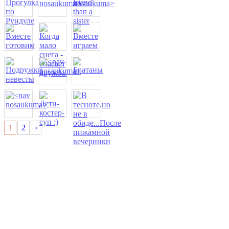
1
2
›