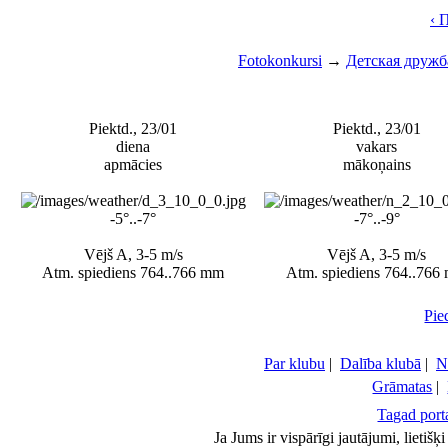
‹ 
Fotokonkursi
→
Детская дружб
Piektd., 23/01
Piektd., 23/01
diena
vakars
apmācies
mākoņains
-5°..-7°
-7°..-9°
Vējš A, 3-5 m/s
Vējš A, 3-5 m/s
Atm. spiediens 764..766 mm
Atm. spiediens 764..766
Pie
Par klubu
|
Dalība klubā
|
N
Grāmatas
|
Tagad porta
Ja Jums ir vispārīgi jautājumi, lietiš