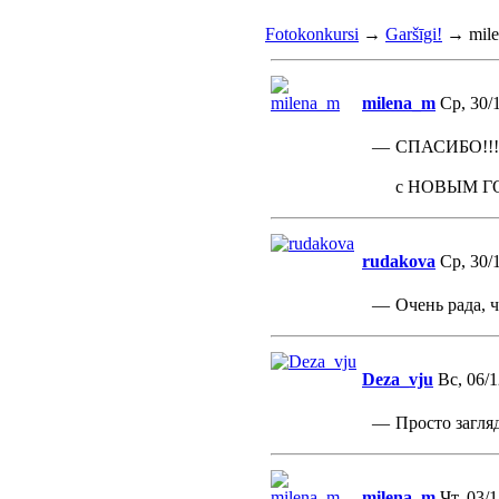
Fotokonkursi
→
Garšīgi!
→
mil
milena_m
Ср, 30/1
—
СПАСИБО!!!!!
с НОВЫМ Г
rudakova
Ср, 30/1
—
Очень рада, 
Deza_vju
Вс, 06/1
—
Просто загляд
milena_m
Чт, 03/1