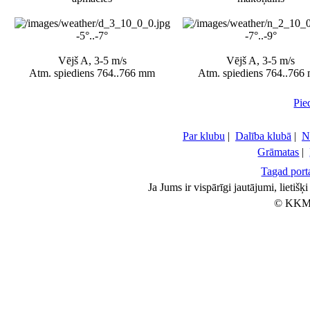
-5°..-7°
-7°..-9°
Vējš A, 3-5 m/s
Vējš A, 3-5 m/s
Atm. spiediens 764..766 mm
Atm. spiediens 764..766
Pie
Par klubu
|
Dalība klubā
|
N
Grāmatas
|
Tagad porta
Ja Jums ir vispārīgi jautājumi, lietiš
© KKM 