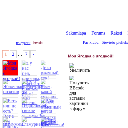
Sākumlapa
|
Forums
|
Raksti
|
Par klubu
|
Sieviešu pielie
по-русски
latviski
1
2
…
7
›
Моя Ягодка с ягодкой!