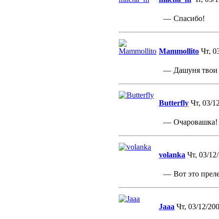
—
Спасибо!
Mammollito
Чт, 0
—
Дашуня твои г
Butterfly
Чт, 03/1
—
Очаровашка! 
volanka
Чт, 03/12
—
Вот это прелес
Jaaa
Чт, 03/12/200