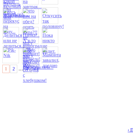
1
2
…
7
›
‹ 