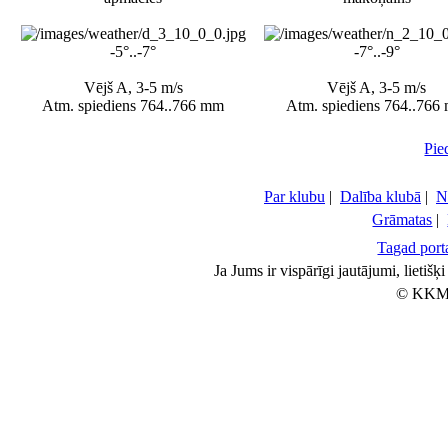
-5°..-7°
-7°..-9°
Vējš A, 3-5 m/s
Vējš A, 3-5 m/s
Atm. spiediens 764..766 mm
Atm. spiediens 764..766
Pie
Par klubu
|
Dalība klubā
|
N
Grāmatas
|
Tagad porta
Ja Jums ir vispārīgi jautājumi, lietiš
© KKM 