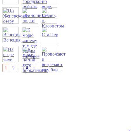
1
2
…
4
›