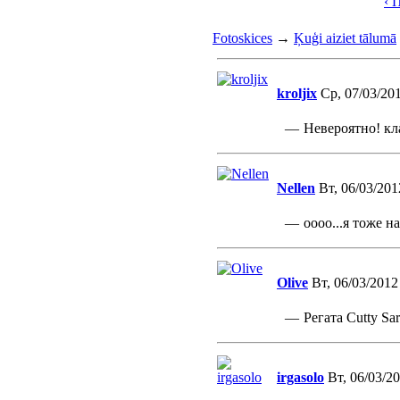
‹ 
Fotoskices
→
Ķuģi aiziet tālumā
kroljix
Ср, 07/03/201
—
Невероятно! кл
Nellen
Вт, 06/03/201
—
оооо...я тоже н
Olive
Вт, 06/03/2012
—
Регата Cutty Sa
irgasolo
Вт, 06/03/20