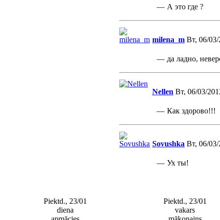
—
А это где ?
milena_m
Вт, 06/03/
—
да ладно, невер
Nellen
Вт, 06/03/201
—
Как здорово!!!
Sovushka
Вт, 06/03/
—
Ух ты!
Piektd., 23/01
Piektd., 23/01
diena
vakars
apmācies
mākoņains