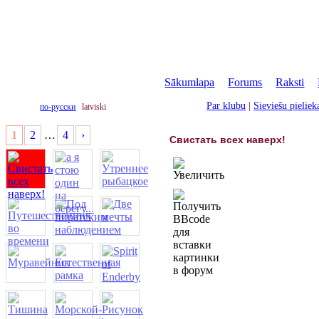
Sākumlapa
|
Forums
|
Raksti
|
Par klubu
|
Sieviešu pielie
по-русски
latviski
1
2
…
4
›
Свистать всех наверх!