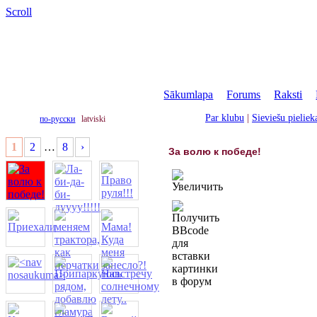
Scroll
Sākumlapa
|
Forums
|
Raksti
|
Par klubu
|
Sieviešu pielie
по-русски
latviski
1
2
…
8
›
За волю к победе!