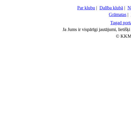
Par klubu
|
Dalība klubā
|
N
Grāmatas
|
Tagad porta
Ja Jums ir vispārīgi jautājumi, lietiš
© KKM 