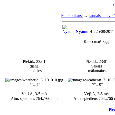
‹ 
Fotokonkursi
→
Jaunais autovadī
Nyamu
Чт, 25/08/2011
—
Классный кадр!
Piektd., 23/01
Piektd., 23/01
diena
vakars
apmācies
mākoņains
-5°..-7°
-7°..-9°
Vējš A, 3-5 m/s
Vējš A, 3-5 m/s
Atm. spiediens 764..766 mm
Atm. spiediens 764..766
Pie