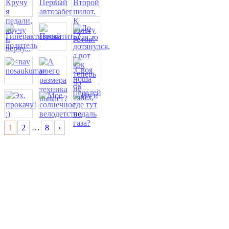
1
2
…
8
›