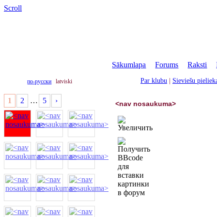
Scroll
Sākumlapa
|
Forums
|
Raksti
|
Par klubu
|
Sieviešu pielie
по-русски
latviski
1
2
…
5
›
<nav nosaukuma>