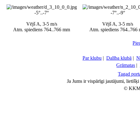
-5°..-7°
-7°..-9°
Vējš A, 3-5 m/s
Vējš A, 3-5 m/s
Atm. spiediens 764..766 mm
Atm. spiediens 764..766
Pie
Par klubu
|
Dalība klubā
|
N
Grāmatas
|
Tagad porta
Ja Jums ir vispārīgi jautājumi, lietiš
© KKM 