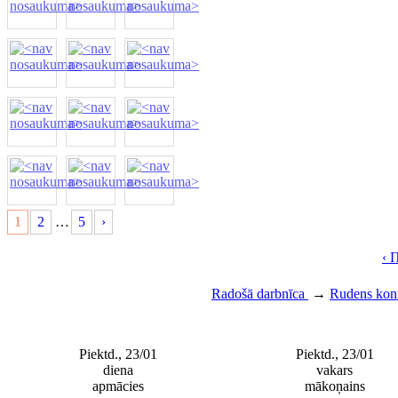
1
2
…
5
›
‹ 
Radošā darbnīca
→
Rudens kon
Piektd., 23/01
Piektd., 23/01
diena
vakars
apmācies
mākoņains