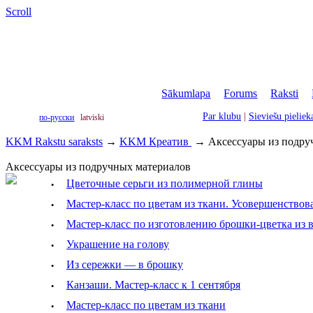
Scroll
Sākumlapa
|
Forums
|
Raksti
|
Par klubu
|
Sieviešu pielie
по-русски
latviski
KKM Rakstu saraksts
→
KKM Креатив
→
Аксессуары из подру
Аксессуары из подручных материалов
·
Цветочные серьги из полимерной глины
·
Mастер-класс по цветам из ткани. Усовершенствов
·
Мастер-класс по изготовлению брошки-цветка из 
·
Украшение на голову
·
Из сережки — в брошку
·
Канзаши. Мастер-класс к 1 сентября
·
Mастер-класс по цветам из ткани