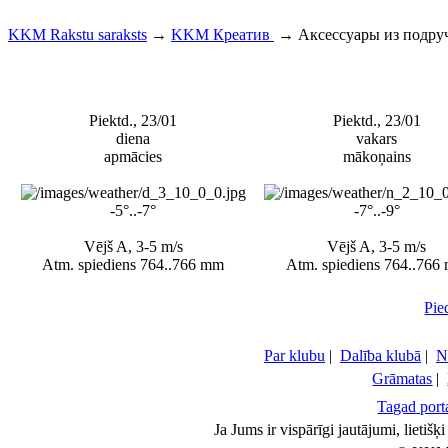
KKM Rakstu saraksts
→
KKM Креатив
→
Аксессуары из подру
Piektd., 23/01
Piektd., 23/01
diena
vakars
apmācies
mākoņains
-5°..-7°
-7°..-9°
Vējš A, 3-5 m/s
Vējš A, 3-5 m/s
Atm. spiediens 764..766 mm
Atm. spiediens 764..766
Pie
Par klubu
|
Dalība klubā
|
N
Grāmatas
|
Tagad porta
Ja Jums ir vispārīgi jautājumi, lietiš