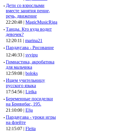
·
Дети со взрослыми
вместе занятия пение,
речь, движение
22:20:48 |
MagicMusicRiga
·
Танцы. Кто куда водит
девочек?
12:20:11 |
marina21
·
Пардаугава - Рисование
12:46:33 |
svvipu
·
Гимнастика, акробатика
для мальчика
12:59:08 |
boloks
·
Ищем учительницу
русского языка
17:54:56 |
Lirika
·
Беременные посиделки
на Бривибас, 195.
21:10:00 |
Elja
·
Пардаугава - уроки игры
на флейте
12:15:07 |
Fleita