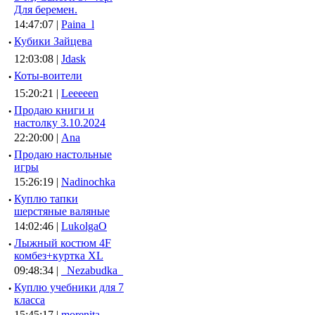
Для беремен.
14:47:07 |
Paina_l
·
Кубики Зайцева
12:03:08 |
Jdask
·
Коты-воители
15:20:21 |
Leeeeen
·
Продаю книги и
настолку 3.10.2024
22:20:00 |
Ana
·
Продаю настольные
игры
15:26:19 |
Nadinochka
·
Куплю тапки
шерстяные валяные
14:02:46 |
LukolgaO
·
Лыжный костюм 4F
комбез+куртка XL
09:48:34 |
_Nezabudka_
·
Куплю учебники для 7
класса
15:45:17 |
morenita