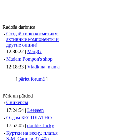
Radošā darbnīca
·
Создай свою косметику:
активные компоненты и
другие опции!
12:30:22 |
MargG
·
Madam Pompon's shop
12:18:33 |
Vladkina_mama
[
pāriet forumā
]
Pērk un pārdod
·
Сникерсы
17:24:54 |
Leeeeen
·
Отдам БЕСПЛАТНО
17:52:05 |
double_lucky
·
Куртки на весну, платья
S-M, Сапоги 37-40р.