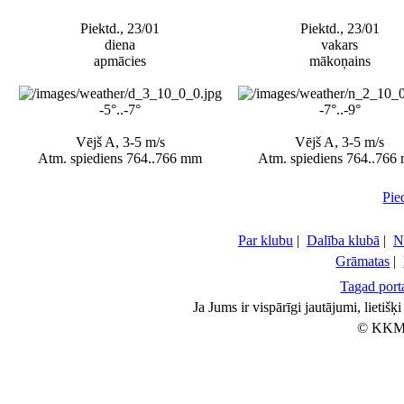
Piektd., 23/01
Piektd., 23/01
diena
vakars
apmācies
mākoņains
-5°..-7°
-7°..-9°
Vējš A, 3-5 m/s
Vējš A, 3-5 m/s
Atm. spiediens 764..766 mm
Atm. spiediens 764..766
Pie
Par klubu
|
Dalība klubā
|
N
Grāmatas
|
Tagad porta
Ja Jums ir vispārīgi jautājumi, lietiš
© KKM 