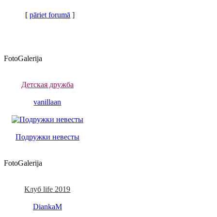
[
pāriet forumā
]
FotoGalerija
Детская дружба
vanillaan
Подружки невесты
FotoGalerija
Клуб life 2019
DiankaM