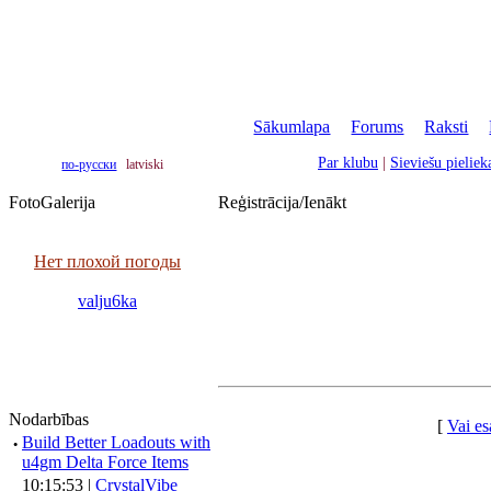
Sākumlapa
|
Forums
|
Raksti
|
Par klubu
|
Sieviešu pielie
по-русски
latviski
FotoGalerija
Reģistrācija/Ienākt
Нет плохой погоды
valju6ka
Nodarbības
[
Vai es
·
Build Better Loadouts with
u4gm Delta Force Items
10:15:53 |
CrystalVibe