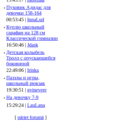
·
Пуховик Адидас для
девочки 158-164
00:53:45 |
InnaLud
·
Куплю школьный
сарафан на 128 см
Классической гимназии
16:50:46 |
Jdask
·
Детская колыбель
Тролл с опускающейся
боковиной
22:49:06 |
Irinka
·
Паззлы и игры,
школьный рюкзак
19:30:51 |
gvinevere
·
Hа девочку 7-9
15:29:24 |
LauLana
[
pāriet forumā
]