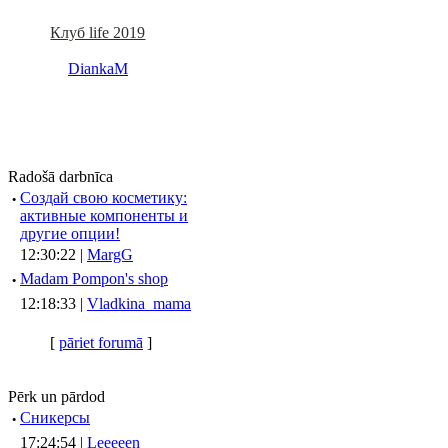
Клуб life 2019
DiankaM
Radošā darbnīca
·
Создай свою косметику:
активные компоненты и
другие опции!
12:30:22 |
MargG
·
Madam Pompon's shop
12:18:33 |
Vladkina_mama
[
pāriet forumā
]
Pērk un pārdod
·
Сникерсы
17:24:54 |
Leeeeen