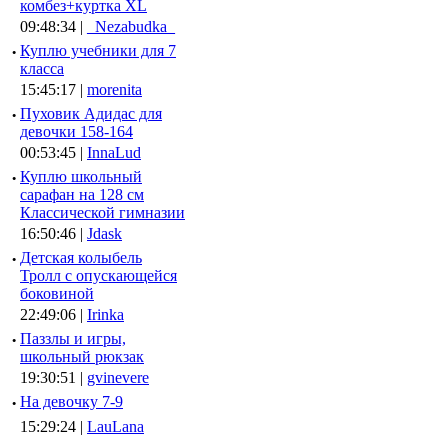
комбез+куртка XL
09:48:34 |
_Nezabudka_
·
Куплю учебники для 7
класса
15:45:17 |
morenita
·
Пуховик Адидас для
девочки 158-164
00:53:45 |
InnaLud
·
Куплю школьный
сарафан на 128 см
Классической гимназии
16:50:46 |
Jdask
·
Детская колыбель
Тролл с опускающейся
боковиной
22:49:06 |
Irinka
·
Паззлы и игры,
школьный рюкзак
19:30:51 |
gvinevere
·
Hа девочку 7-9
15:29:24 |
LauLana