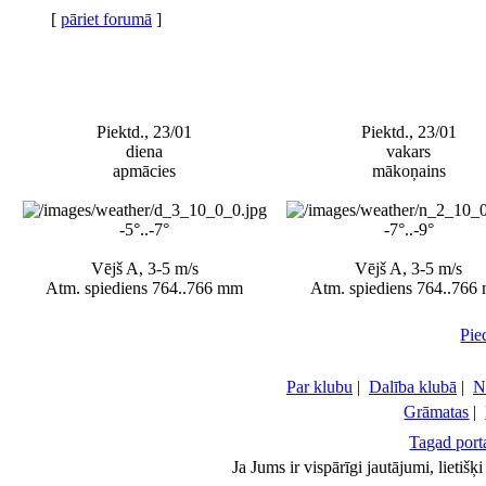
[
pāriet forumā
]
Piektd., 23/01
Piektd., 23/01
diena
vakars
apmācies
mākoņains
-5°..-7°
-7°..-9°
Vējš A, 3-5 m/s
Vējš A, 3-5 m/s
Atm. spiediens 764..766 mm
Atm. spiediens 764..766
Pie
Par klubu
|
Dalība klubā
|
N
Grāmatas
|
Tagad porta
Ja Jums ir vispārīgi jautājumi, lietiš