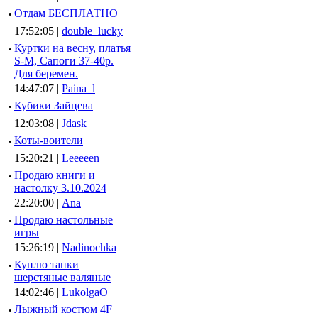
·
Отдам БЕСПЛАТНО
17:52:05 |
double_lucky
·
Куртки на весну, платья
S-M, Сапоги 37-40р.
Для беремен.
14:47:07 |
Paina_l
·
Кубики Зайцева
12:03:08 |
Jdask
·
Коты-воители
15:20:21 |
Leeeeen
·
Продаю книги и
настолку 3.10.2024
22:20:00 |
Ana
·
Продаю настольные
игры
15:26:19 |
Nadinochka
·
Куплю тапки
шерстяные валяные
14:02:46 |
LukolgaO
·
Лыжный костюм 4F