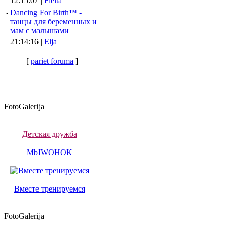
12:15:07 |
Fleita
·
Dancing For Birth™ -
танцы для беременных и
мам с малышами
21:14:16 |
Elja
[
pāriet forumā
]
FotoGalerija
Детская дружба
MbIWOHOK
Вместе тренируемся
FotoGalerija