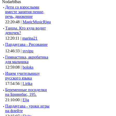
Nodarbības
·
Дети со взрослыми
вместе занятия пение,
речь, движение
22:20:48 |
MagicMusicRiga
·
Танцы. Кто куда водит
девочек?
12:20:11 |
marina21
·
Пардаугава - Рисование
12:46:33 |
svvipu
·
Гимнастика, акробатика
для мальчика
12:59:08 |
boloks
·
Ищем учительницу
русского языка
17:54:56 |
Lirika
·
Беременные посиделки
на Бривибас, 195.
21:10:00 |
Elja
·
Пардаугава - уроки игры
на флейте