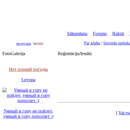
Sākumlapa
|
Forums
|
Raksti
|
Par klubu
|
Sieviešu pielie
по-русски
latviski
FotoGalerija
Reģistrācija/Ienākt
Нет плохой погоды
Levona
Умный в гору не пойдет,
[
Vai es
умный в гору поползет :)