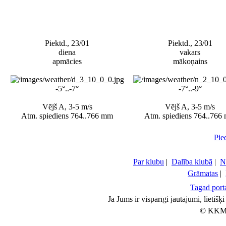
Piektd., 23/01
Piektd., 23/01
diena
vakars
apmācies
mākoņains
-5°..-7°
-7°..-9°
Vējš A, 3-5 m/s
Vējš A, 3-5 m/s
Atm. spiediens 764..766 mm
Atm. spiediens 764..766
Pie
Par klubu
|
Dalība klubā
|
N
Grāmatas
|
Tagad porta
Ja Jums ir vispārīgi jautājumi, lietiš
© KKM 