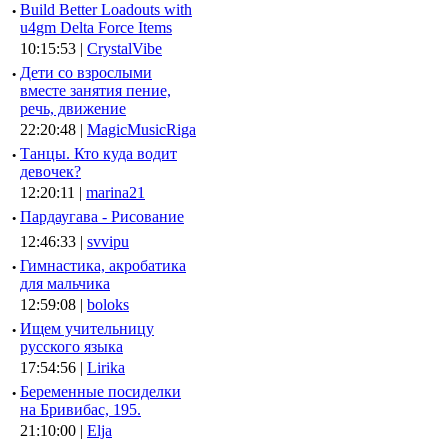
·
Build Better Loadouts with
u4gm Delta Force Items
10:15:53 |
CrystalVibe
·
Дети со взрослыми
вместе занятия пение,
речь, движение
22:20:48 |
MagicMusicRiga
·
Танцы. Кто куда водит
девочек?
12:20:11 |
marina21
·
Пардаугава - Рисование
12:46:33 |
svvipu
·
Гимнастика, акробатика
для мальчика
12:59:08 |
boloks
·
Ищем учительницу
русского языка
17:54:56 |
Lirika
·
Беременные посиделки
на Бривибас, 195.
21:10:00 |
Elja