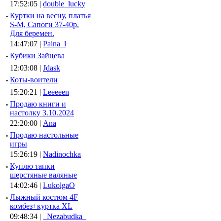
17:52:05 |
double_lucky
·
Куртки на весну, платья
S-M, Сапоги 37-40р.
Для беремен.
14:47:07 |
Paina_l
·
Кубики Зайцева
12:03:08 |
Jdask
·
Коты-воители
15:20:21 |
Leeeeen
·
Продаю книги и
настолку 3.10.2024
22:20:00 |
Ana
·
Продаю настольные
игры
15:26:19 |
Nadinochka
·
Куплю тапки
шерстяные валяные
14:02:46 |
LukolgaO
·
Лыжный костюм 4F
комбез+куртка XL
09:48:34 |
_Nezabudka_