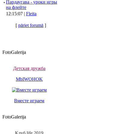
·
Пардаугава - уроки игры
на флейте
12:15:07 |
Fleita
[
pāriet forumā
]
FotoGalerija
Детская дружба
MbIWOHOK
Вместе играем
FotoGalerija
Клуб life 2019