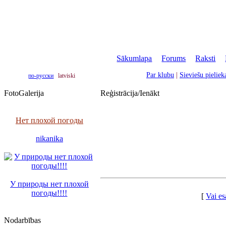
Sākumlapa
|
Forums
|
Raksti
|
Par klubu
|
Sieviešu pielie
по-русски
latviski
FotoGalerija
Reģistrācija/Ienākt
Нет плохой погоды
nikanika
У природы нет плохой
погоды!!!!
[
Vai es
Nodarbības