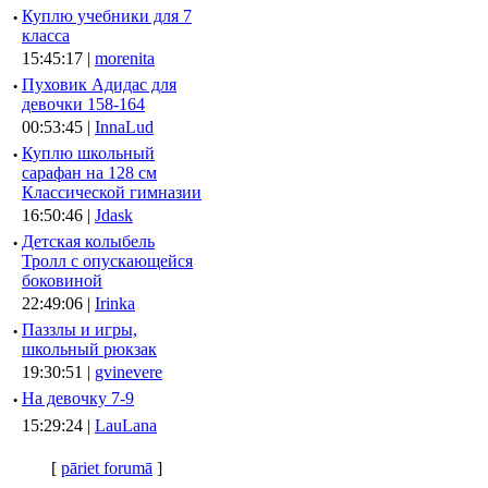
·
Куплю учебники для 7
класса
15:45:17 |
morenita
·
Пуховик Адидас для
девочки 158-164
00:53:45 |
InnaLud
·
Куплю школьный
сарафан на 128 см
Классической гимназии
16:50:46 |
Jdask
·
Детская колыбель
Тролл с опускающейся
боковиной
22:49:06 |
Irinka
·
Паззлы и игры,
школьный рюкзак
19:30:51 |
gvinevere
·
Hа девочку 7-9
15:29:24 |
LauLana
[
pāriet forumā
]