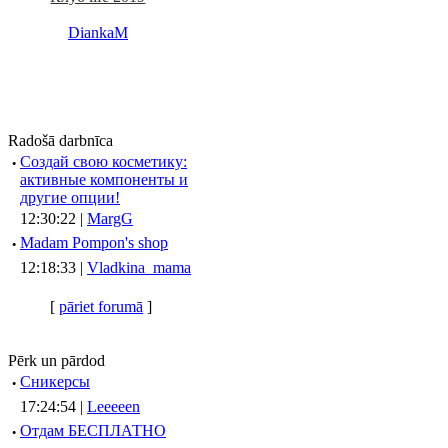
DiankaM
Radošā darbnīca
·
Создай свою косметику:
активные компоненты и
другие опции!
12:30:22 |
MargG
·
Madam Pompon's shop
12:18:33 |
Vladkina_mama
[
pāriet forumā
]
Pērk un pārdod
·
Сникерсы
17:24:54 |
Leeeeen
·
Отдам БЕСПЛАТНО