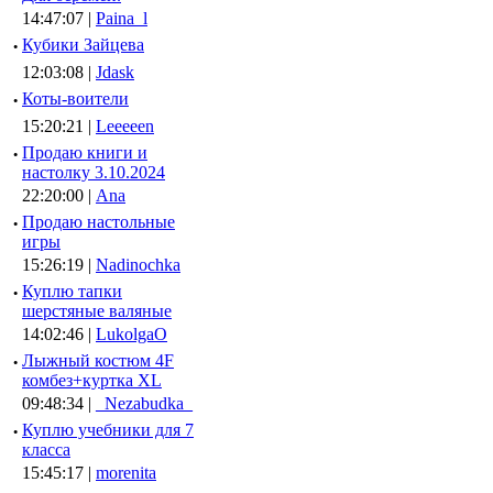
14:47:07 |
Paina_l
·
Кубики Зайцева
12:03:08 |
Jdask
·
Коты-воители
15:20:21 |
Leeeeen
·
Продаю книги и
настолку 3.10.2024
22:20:00 |
Ana
·
Продаю настольные
игры
15:26:19 |
Nadinochka
·
Куплю тапки
шерстяные валяные
14:02:46 |
LukolgaO
·
Лыжный костюм 4F
комбез+куртка XL
09:48:34 |
_Nezabudka_
·
Куплю учебники для 7
класса
15:45:17 |
morenita