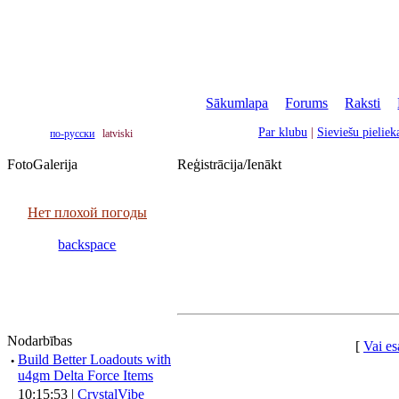
Sākumlapa
|
Forums
|
Raksti
|
Par klubu
|
Sieviešu pielie
по-русски
latviski
FotoGalerija
Reģistrācija/Ienākt
Нет плохой погоды
backspace
Nodarbības
[
Vai es
·
Build Better Loadouts with
u4gm Delta Force Items
10:15:53 |
CrystalVibe