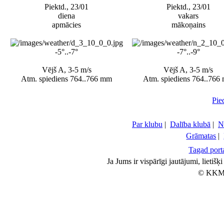
Piektd., 23/01
Piektd., 23/01
diena
vakars
apmācies
mākoņains
-5°..-7°
-7°..-9°
Vējš A, 3-5 m/s
Vējš A, 3-5 m/s
Atm. spiediens 764..766 mm
Atm. spiediens 764..766
Pie
Par klubu
|
Dalība klubā
|
N
Grāmatas
|
Tagad porta
Ja Jums ir vispārīgi jautājumi, lietiš
© KKM 