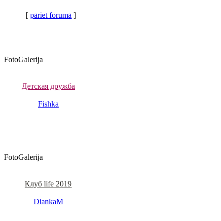
[
pāriet forumā
]
FotoGalerija
Детская дружба
Fishka
FotoGalerija
Клуб life 2019
DiankaM