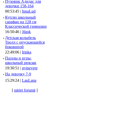
·
Пуховик Адидас для
девочки 158-164
00:53:45 |
InnaLud
·
Куплю школьный
сарафан на 128 см
Классической гимназии
16:50:46 |
Jdask
·
Детская колыбель
Тролл с опускающейся
боковиной
22:49:06 |
Irinka
·
Паззлы и игры,
школьный рюкзак
19:30:51 |
gvinevere
·
Hа девочку 7-9
15:29:24 |
LauLana
[
pāriet forumā
]