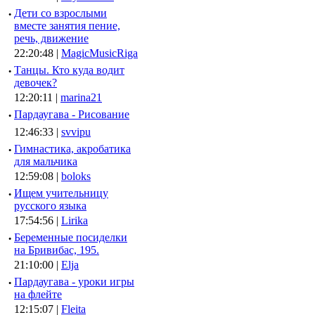
·
Дети со взрослыми
вместе занятия пение,
речь, движение
22:20:48 |
MagicMusicRiga
·
Танцы. Кто куда водит
девочек?
12:20:11 |
marina21
·
Пардаугава - Рисование
12:46:33 |
svvipu
·
Гимнастика, акробатика
для мальчика
12:59:08 |
boloks
·
Ищем учительницу
русского языка
17:54:56 |
Lirika
·
Беременные посиделки
на Бривибас, 195.
21:10:00 |
Elja
·
Пардаугава - уроки игры
на флейте
12:15:07 |
Fleita