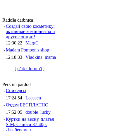
Radošā darbnīca
·
Создай свою косметику:
активные компоненты и
другие опции!
12:30:22 |
MargG
·
Madam Pompon's shop
12:18:33 |
Vladkina_mama
[
pāriet forumā
]
Pērk un pārdod
·
Сникерсы
17:24:54 |
Leeeeen
·
Отдам БЕСПЛАТНО
17:52:05 |
double_lucky
·
Куртки на весну, платья
S-M, Сапоги 37-40р.
Для беремен.