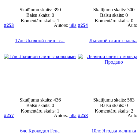
Skatījumu skaits: 390
Skatījumu skaits: 300
Balsu skaits:
0
Balsu skaits:
0
Komentāru skaits: 1
Komentāru skaits: 0
#253
Autors:
ulla
#254
Auto
17лс Льняной слинг с...
Льняной слинг с коль..
Skatījumu skaits: 436
Skatījumu skaits: 563
Balsu skaits:
0
Balsu skaits:
0
Komentāru skaits: 1
Komentāru skaits: 2
#257
Autors:
ulla
#258
Auto
6лс Крокодил Гена
10лс Ягодка малинка