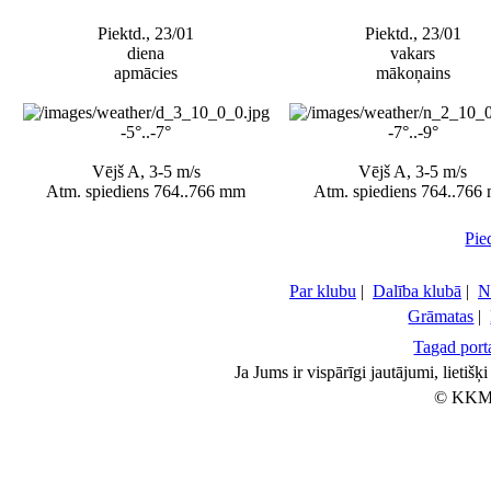
Piektd., 23/01
Piektd., 23/01
diena
vakars
apmācies
mākoņains
-5°..-7°
-7°..-9°
Vējš A, 3-5 m/s
Vējš A, 3-5 m/s
Atm. spiediens 764..766 mm
Atm. spiediens 764..766
Pie
Par klubu
|
Dalība klubā
|
N
Grāmatas
|
Tagad porta
Ja Jums ir vispārīgi jautājumi, lietiš
© KKM 