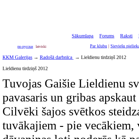
Sākumlapa
|
Forums
|
Raksti
|
Par klubu
|
Sieviešu pielie
по-русски
latviski
ККМ Galerijas
→
Radošā darbnīca
→
Lieldienu tirdziņš 2012
Lieldienu tirdziņš 2012
Tuvojas Gaišie Lieldienu svē
pavasaris un gribas apskaut 
Cilvēki šajos svētkos steid
tuvākajiem - pie vecākiem,