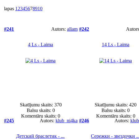
lapas
1
2
3
4
5
6
7
8
9
10
#241
Autors:
allam
#242
Autor
4 Ls - Laima
14 Ls - Laima
Skatījumu skaits: 370
Skatījumu skaits: 420
Balsu skaits:
0
Balsu skaits:
0
Komentāru skaits: 0
Komentāru skaits: 0
#245
Autors:
klub_ni4ka
#246
Autors:
klu
Детский браслетик - ...
Сережки - звездочки ..