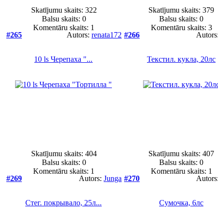
Skatījumu skaits: 322
Skatījumu skaits: 379
Balsu skaits:
0
Balsu skaits:
0
Komentāru skaits: 1
Komentāru skaits: 3
#265
Autors:
renata172
#266
Autors
10 ls Черепаха "...
Текстил. кукла, 20лс
Skatījumu skaits: 404
Skatījumu skaits: 407
Balsu skaits:
0
Balsu skaits:
0
Komentāru skaits: 1
Komentāru skaits: 1
#269
Autors:
Junga
#270
Autors
Стег. покрывало, 25л...
Сумочка, 6лс