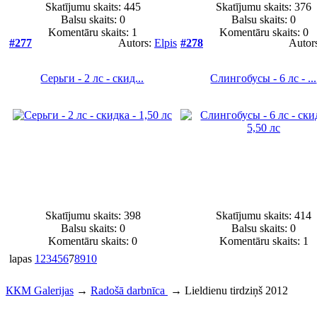
Skatījumu skaits: 445
Skatījumu skaits: 376
Balsu skaits:
0
Balsu skaits:
0
Komentāru skaits: 1
Komentāru skaits: 0
#277
Autors:
Elpis
#278
Autor
Серьги - 2 лс - скид...
Слингобусы - 6 лс - ...
Skatījumu skaits: 398
Skatījumu skaits: 414
Balsu skaits:
0
Balsu skaits:
0
Komentāru skaits: 0
Komentāru skaits: 1
lapas
1
2
3
4
5
6
7
8
9
10
ККМ Galerijas
→
Radošā darbnīca
→
Lieldienu tirdziņš 2012