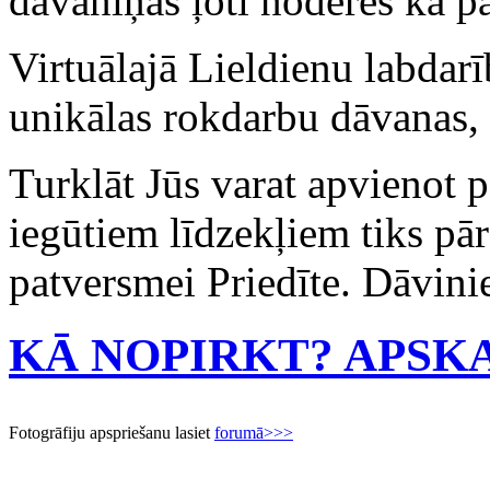
dāvaniņas ļoti noderēs kā p
Virtuālajā Lieldienu labdarī
unikālas rokdarbu dāvanas, 
Turklāt Jūs varat apvienot 
iegūtiem līdzekļiem tiks p
patversmei Priedīte. Dāvini
KĀ NOPIRKT? APSK
Fotogrāfiju apspriešanu lasiet
forumā>>>