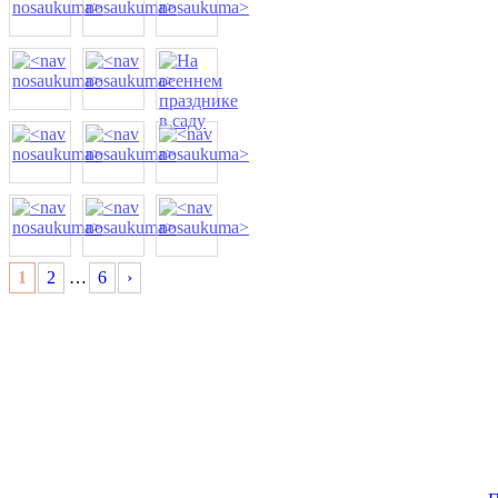
1
2
…
6
›