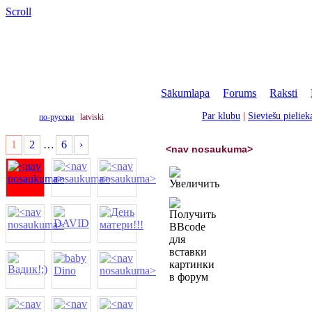
Scroll
Sākumlapa
|
Forums
|
Raksti
|
Par klubu
|
Sieviešu pielie
по-русски
latviski
1
2
…
6
›
<nav nosaukuma>