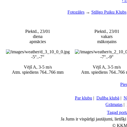
‹ 
Fotozāles
→
Stilīgo Puiku Klubs
Piektd., 23/01
Piektd., 23/01
diena
vakars
apmācies
mākoņains
-5°..-7°
-7°..-9°
Vējš A, 3-5 m/s
Vējš A, 3-5 m/s
Atm. spiediens 764..766 mm
Atm. spiediens 764..766
Pie
Par klubu
|
Dalība klubā
|
N
Grāmatas
|
Tagad porta
Ja Jums ir vispārīgi jautājumi, lietiš
© KKM 