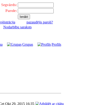
Segvārds:
Parole:
reģistrācija
pazaudējis paroli?
|
Nodarbību saraksts
na
Grupas
Profils
Cet Okt 29, 2015 16:35