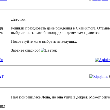
Девочки,
Решили праздновать день рождения в Скай&more. Отзыв
89
выбрали из-за самой площадки - детям там нравится.
га
Посоветуйте кого выбрать из ведущих.
Заранее спасибо!
šu
AT
Нам понравилась Лена, но она ушла в декрет. Может сейча
482
_________________