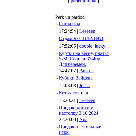
[
pāriet forumā
]
Pērk un pārdod
·
Сникерсы
17:24:54 |
Leeeeen
·
Отдам БЕСПЛАТНО
17:52:05 |
double_lucky
·
Куртки на весну, платья
S-M, Сапоги 37-40р.
Для беремен.
14:47:07 |
Paina_l
·
Кубики Зайцева
12:03:08 |
Jdask
·
Коты-воители
15:20:21 |
Leeeeen
·
Продаю книги и
настолку 3.10.2024
22:20:00 |
Ana
·
Продаю настольные
игры