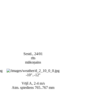
Sestd., 24/01
rīts
mākoņains
-10°..-12°
Vējš A, 2-4 m/s
Atm. spiediens 765..767 mm