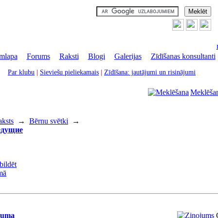
mlapa
|
Forums
|
Raksti
|
Blogi
|
Galerijas
|
Zīdīšanas konsultanti
Par klubu
|
Sieviešu pieliekamais
|
Zīdīšana: jautājumi un risinājumi
Meklēša
aksts
→
Bērnu svētki
→
ведущие
juma