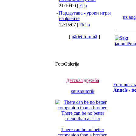
21:10:00 |
Elja
·
Пардаугава - уроки игры
uz aug
на флейте
12:15:07 |
Fleita
[
pāriet forumā
]
FotoGalerija
Детская дружба
Forumu sar
Annels - 
snusmumrik
There can be no better
companion than a brother.