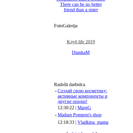
There can be no better
friend than a sister
FotoGalerija
Клуб life 2019
DiankaM
Radošā darbnīca
·
Создай свою косметику:
активные компоненты и
другие опции!
12:30:22 |
MargG
·
Madam Pompon's shop
12:18:33 |
Vladkina_mama