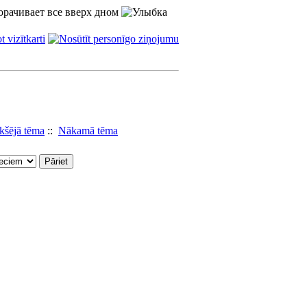
еворачивает все вверх дном
ekšējā tēma
::
Nākamā tēma