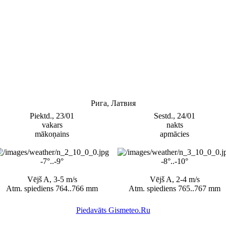
Рига, Латвия
Piektd., 23/01
Sestd., 24/01
vakars
nakts
mākoņains
apmācies
-7°..-9°
-8°..-10°
Vējš A, 3-5 m/s
Vējš A, 2-4 m/s
Atm. spiediens 764..766 mm
Atm. spiediens 765..767 mm
Piedavāts Gismeteo.Ru