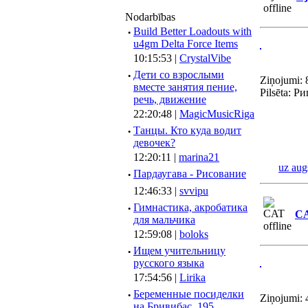
Nodarbības
·
Build Better Loadouts with
u4gm Delta Force Items
10:15:53 |
CrystalVibe
·
Дети со взрослыми
Ziņojumi: 
вместе занятия пение,
Pilsēta: Ри
речь, движение
22:20:48 |
MagicMusicRiga
·
Танцы. Кто куда водит
девочек?
12:20:11 |
marina21
uz aug
·
Пардаугава - Рисование
12:46:33 |
svvipu
·
Гимнастика, акробатика
C
для мальчика
12:59:08 |
boloks
·
Ищем учительницу
русского языка
17:54:56 |
Lirika
·
Беременные посиделки
Ziņojumi: 
на Бривибас, 195.