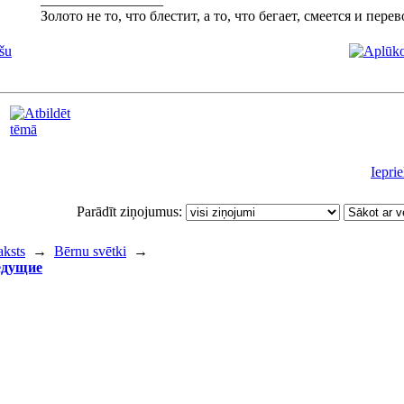
Золото не то, что блестит, а то, что бегает, смеется и пер
šu
Iepri
Parādīt ziņojumus:
aksts
→
Bērnu svētki
→
ведущие