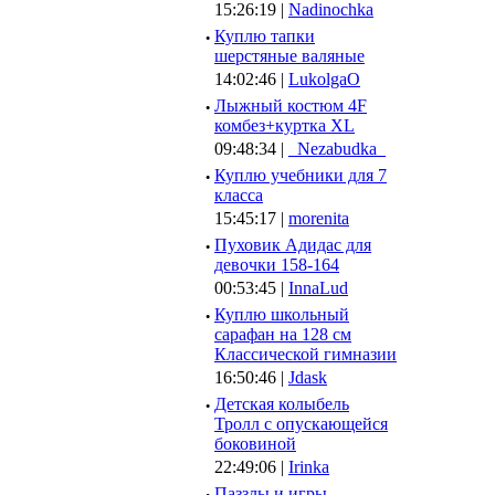
15:26:19 |
Nadinochka
·
Куплю тапки
шерстяные валяные
14:02:46 |
LukolgaO
·
Лыжный костюм 4F
комбез+куртка XL
09:48:34 |
_Nezabudka_
·
Куплю учебники для 7
класса
15:45:17 |
morenita
·
Пуховик Адидас для
девочки 158-164
00:53:45 |
InnaLud
·
Куплю школьный
сарафан на 128 см
Классической гимназии
16:50:46 |
Jdask
·
Детская колыбель
Тролл с опускающейся
боковиной
22:49:06 |
Irinka
Паззлы и игры,