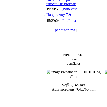
·
школьный рюкзак
19:30:51 |
gvinevere
·
Hа девочку 7-9
15:29:24 |
LauLana
[
pāriet forumā
]
Piektd., 23/01
diena
apmācies
-5°..-7°
Vējš A, 3-5 m/s
Atm. spiediens 764..766 mm