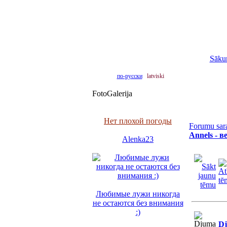
Sāku
по-русски
latviski
FotoGalerija
Нет плохой погоды
Forumu sar
Annels - 
Alenka23
Любимые лужи никогда
не остаются без внимания
:)
D