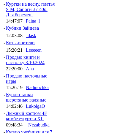
·
Куртки на весну, платья
S-M, Сапоги 37-40р.
Для беремен.
14:47:07 |
Paina_l
·
Кубики Зайцева
12:03:08 |
Jdask
·
Коты-воители
15:20:21 |
Leeeeen
·
Продаю книги и
настолку 3.10.2024
22:20:00 |
Ana
·
Продаю настольные
игры
15:26:19 |
Nadinochka
·
Куплю тапки
шерстяные валяные
14:02:46 |
LukolgaO
·
Лыжный костюм 4F
комбез+куртка XL
09:48:34 |
_Nezabudka_
·
Куплю учебники для 7