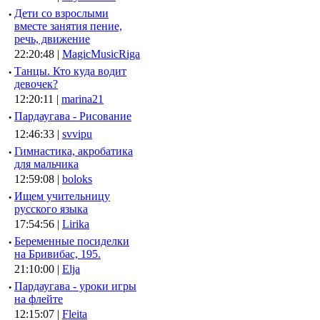
·
Дети со взрослыми
вместе занятия пение,
речь, движение
22:20:48 |
MagicMusicRiga
·
Танцы. Кто куда водит
девочек?
12:20:11 |
marina21
·
Пардаугава - Рисование
12:46:33 |
svvipu
·
Гимнастика, акробатика
для мальчика
12:59:08 |
boloks
·
Ищем учительницу
русского языка
17:54:56 |
Lirika
·
Беременные посиделки
на Бривибас, 195.
21:10:00 |
Elja
·
Пардаугава - уроки игры
на флейте
12:15:07 |
Fleita