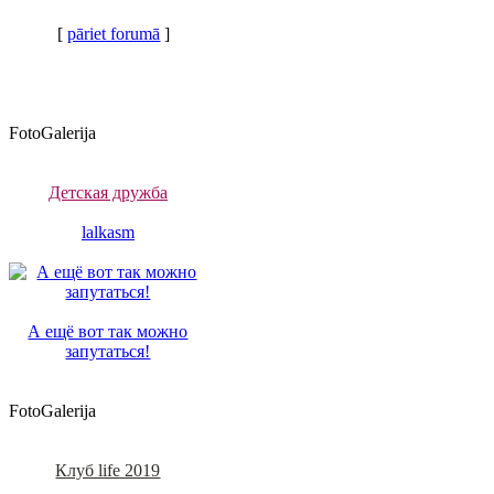
[
pāriet forumā
]
FotoGalerija
Детская дружба
lalkasm
А ещё вот так можно
запутаться!
FotoGalerija
Клуб life 2019