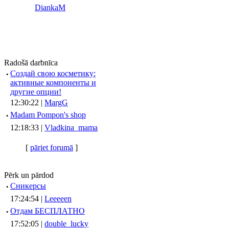
DiankaM
Radošā darbnīca
·
Создай свою косметику:
активные компоненты и
другие опции!
12:30:22 |
MargG
·
Madam Pompon's shop
12:18:33 |
Vladkina_mama
[
pāriet forumā
]
Pērk un pārdod
·
Сникерсы
17:24:54 |
Leeeeen
·
Отдам БЕСПЛАТНО
17:52:05 |
double_lucky