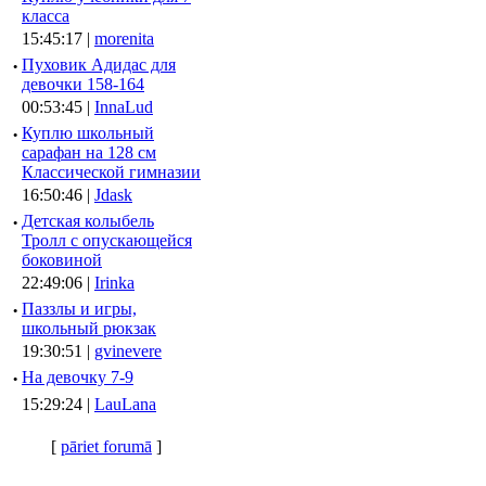
класса
15:45:17 |
morenita
·
Пуховик Адидас для
девочки 158-164
00:53:45 |
InnaLud
·
Куплю школьный
сарафан на 128 см
Классической гимназии
16:50:46 |
Jdask
·
Детская колыбель
Тролл с опускающейся
боковиной
22:49:06 |
Irinka
·
Паззлы и игры,
школьный рюкзак
19:30:51 |
gvinevere
·
Hа девочку 7-9
15:29:24 |
LauLana
[
pāriet forumā
]