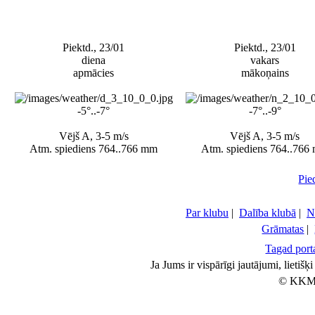
Piektd., 23/01
Piektd., 23/01
diena
vakars
apmācies
mākoņains
-5°..-7°
-7°..-9°
Vējš A, 3-5 m/s
Vējš A, 3-5 m/s
Atm. spiediens 764..766 mm
Atm. spiediens 764..766
Pie
Par klubu
|
Dalība klubā
|
N
Grāmatas
|
Tagad porta
Ja Jums ir vispārīgi jautājumi, lietiš
© KKM 