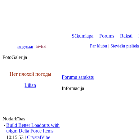
Sākumlapa
|
Forums
|
Raksti
|
Par klubu
|
Sieviešu pielie
по-русски
latviski
FotoGalerija
Нет плохой погоды
Forumu saraksts
Lilian
Informācija
Nodarbības
·
Build Better Loadouts with
u4gm Delta Force Items
10:15:53 |
CrystalVibe