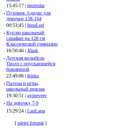
15:45:17 |
morenita
·
Пуховик Адидас для
девочки 158-164
00:53:45 |
InnaLud
·
Куплю школьный
сарафан на 128 см
Классической гимназии
16:50:46 |
Jdask
·
Детская колыбель
Тролл с опускающейся
боковиной
22:49:06 |
Irinka
·
Паззлы и игры,
школьный рюкзак
19:30:51 |
gvinevere
·
Hа девочку 7-9
15:29:24 |
LauLana
[
pāriet forumā
]