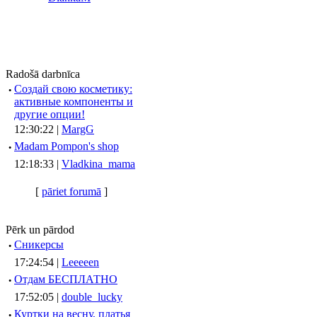
Radošā darbnīca
·
Создай свою косметику:
активные компоненты и
другие опции!
12:30:22 |
MargG
·
Madam Pompon's shop
12:18:33 |
Vladkina_mama
[
pāriet forumā
]
Pērk un pārdod
·
Сникерсы
17:24:54 |
Leeeeen
·
Отдам БЕСПЛАТНО
17:52:05 |
double_lucky
·
Куртки на весну, платья