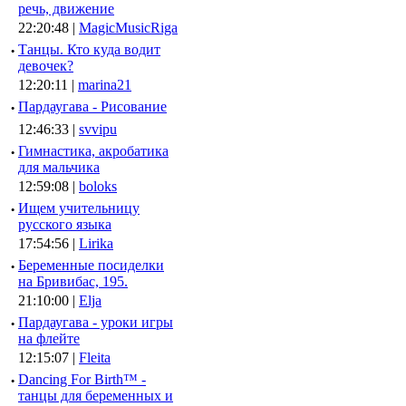
речь, движение
22:20:48 |
MagicMusicRiga
·
Танцы. Кто куда водит
девочек?
12:20:11 |
marina21
·
Пардаугава - Рисование
12:46:33 |
svvipu
·
Гимнастика, акробатика
для мальчика
12:59:08 |
boloks
·
Ищем учительницу
русского языка
17:54:56 |
Lirika
·
Беременные посиделки
на Бривибас, 195.
21:10:00 |
Elja
·
Пардаугава - уроки игры
на флейте
12:15:07 |
Fleita
·
Dancing For Birth™ -
танцы для беременных и