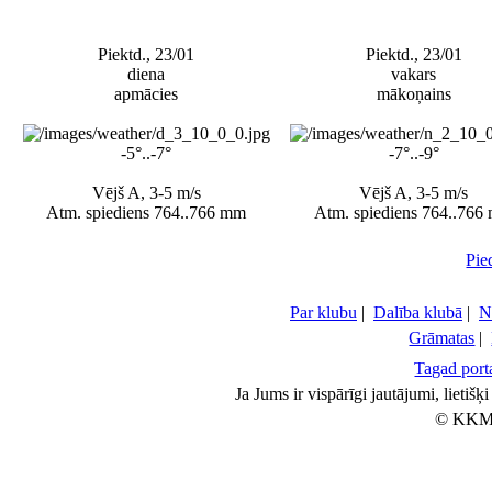
Piektd., 23/01
Piektd., 23/01
diena
vakars
apmācies
mākoņains
-5°..-7°
-7°..-9°
Vējš A, 3-5 m/s
Vējš A, 3-5 m/s
Atm. spiediens 764..766 mm
Atm. spiediens 764..766
Pie
Par klubu
|
Dalība klubā
|
N
Grāmatas
|
Tagad porta
Ja Jums ir vispārīgi jautājumi, lietiš
© KKM 