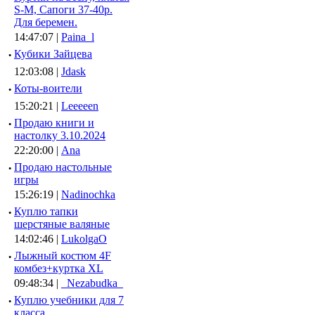
S-M, Сапоги 37-40р.
Для беремен.
14:47:07 |
Paina_l
·
Кубики Зайцева
12:03:08 |
Jdask
·
Коты-воители
15:20:21 |
Leeeeen
·
Продаю книги и
настолку 3.10.2024
22:20:00 |
Ana
·
Продаю настольные
игры
15:26:19 |
Nadinochka
·
Куплю тапки
шерстяные валяные
14:02:46 |
LukolgaO
·
Лыжный костюм 4F
комбез+куртка XL
09:48:34 |
_Nezabudka_
·
Куплю учебники для 7
класса