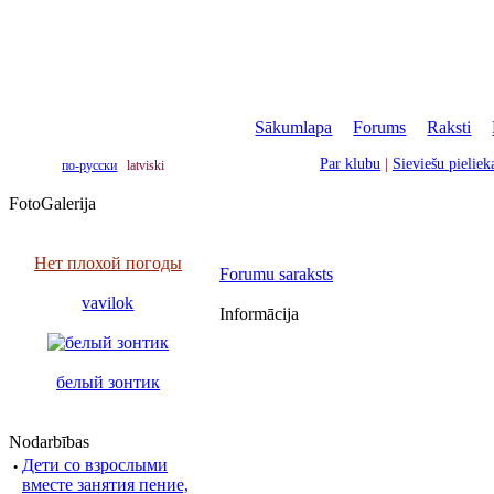
Sākumlapa
|
Forums
|
Raksti
|
Par klubu
|
Sieviešu pielie
по-русски
latviski
FotoGalerija
Нет плохой погоды
Forumu saraksts
vavilok
Informācija
белый зонтик
Nodarbības
·
Дети со взрослыми
вместе занятия пение,