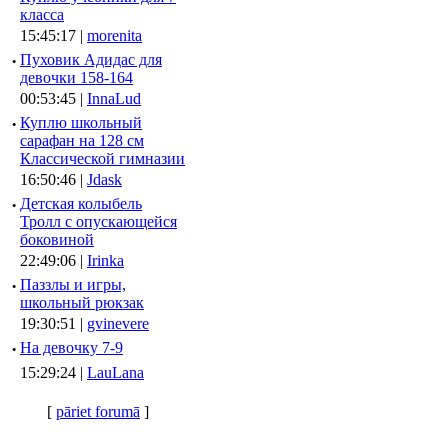
класса
15:45:17 |
morenita
·
Пуховик Адидас для
девочки 158-164
00:53:45 |
InnaLud
·
Куплю школьный
сарафан на 128 см
Классической гимназии
16:50:46 |
Jdask
·
Детская колыбель
Тролл с опускающейся
боковиной
22:49:06 |
Irinka
·
Паззлы и игры,
школьный рюкзак
19:30:51 |
gvinevere
·
Hа девочку 7-9
15:29:24 |
LauLana
[
pāriet forumā
]