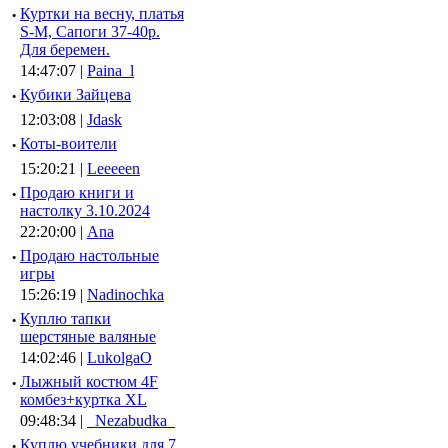
·
Куртки на весну, платья
S-M, Сапоги 37-40р.
Для беремен.
14:47:07 |
Paina_l
·
Кубики Зайцева
12:03:08 |
Jdask
·
Коты-воители
15:20:21 |
Leeeeen
·
Продаю книги и
настолку 3.10.2024
22:20:00 |
Ana
·
Продаю настольные
игры
15:26:19 |
Nadinochka
·
Куплю тапки
шерстяные валяные
14:02:46 |
LukolgaO
·
Лыжный костюм 4F
комбез+куртка XL
09:48:34 |
_Nezabudka_
·
Куплю учебники для 7