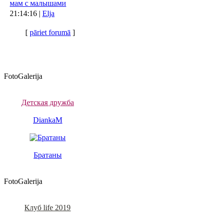
мам с малышами
21:14:16 |
Elja
[
pāriet forumā
]
FotoGalerija
Детская дружба
DiankaM
Братаны
FotoGalerija
Клуб life 2019