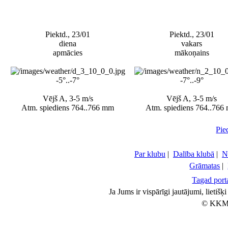
Piektd., 23/01
Piektd., 23/01
diena
vakars
apmācies
mākoņains
-5°..-7°
-7°..-9°
Vējš A, 3-5 m/s
Vējš A, 3-5 m/s
Atm. spiediens 764..766 mm
Atm. spiediens 764..766
Pie
Par klubu
|
Dalība klubā
|
N
Grāmatas
|
Tagad porta
Ja Jums ir vispārīgi jautājumi, lietiš
© KKM 