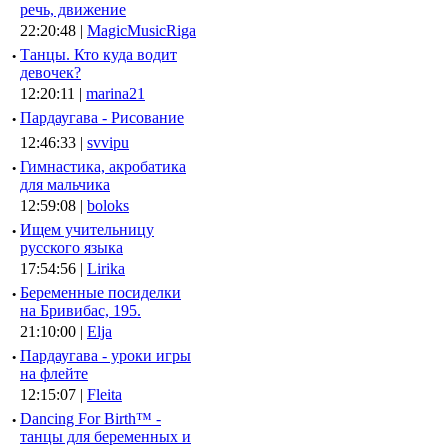
речь, движение
22:20:48 |
MagicMusicRiga
·
Танцы. Кто куда водит
девочек?
12:20:11 |
marina21
·
Пардаугава - Рисование
12:46:33 |
svvipu
·
Гимнастика, акробатика
для мальчика
12:59:08 |
boloks
·
Ищем учительницу
русского языка
17:54:56 |
Lirika
·
Беременные посиделки
на Бривибас, 195.
21:10:00 |
Elja
·
Пардаугава - уроки игры
на флейте
12:15:07 |
Fleita
·
Dancing For Birth™ -
танцы для беременных и