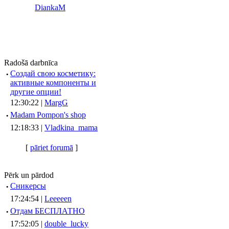
DiankaM
Radošā darbnīca
·
Создай свою косметику:
активные компоненты и
другие опции!
12:30:22 |
MargG
·
Madam Pompon's shop
12:18:33 |
Vladkina_mama
[
pāriet forumā
]
Pērk un pārdod
·
Сникерсы
17:24:54 |
Leeeeen
·
Отдам БЕСПЛАТНО
17:52:05 |
double_lucky