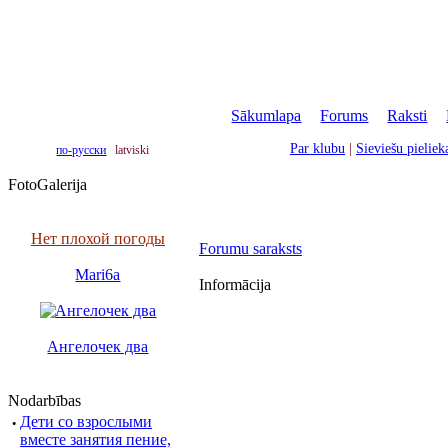
Sākumlapa
|
Forums
|
Raksti
|
Par klubu
|
Sieviešu pielie
по-русски
latviski
FotoGalerija
Нет плохой погоды
Forumu saraksts
Mari6a
Informācija
Ангелочек два
Nodarbības
·
Дети со взрослыми
вместе занятия пение,